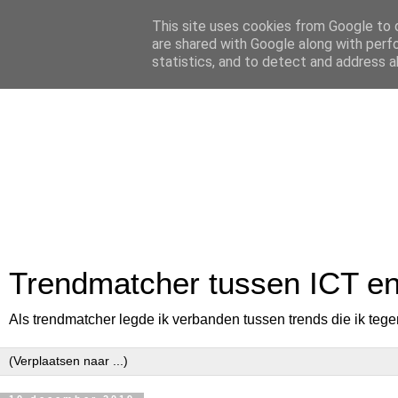
This site uses cookies from Google to d
are shared with Google along with perf
statistics, and to detect and address a
Trendmatcher tussen ICT e
Als trendmatcher legde ik verbanden tussen trends die ik tege