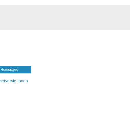
Homepage
rnetversie tonen