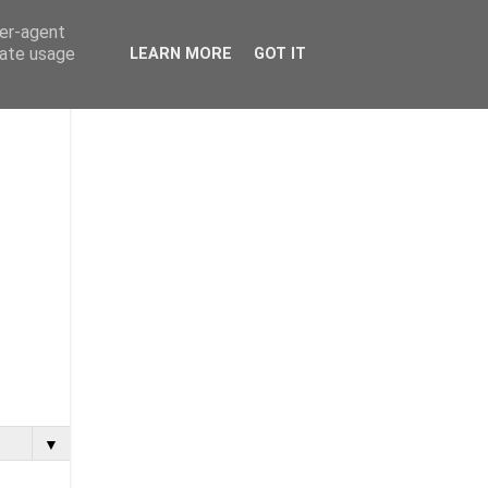
ser-agent
rate usage
LEARN MORE
GOT IT
▼