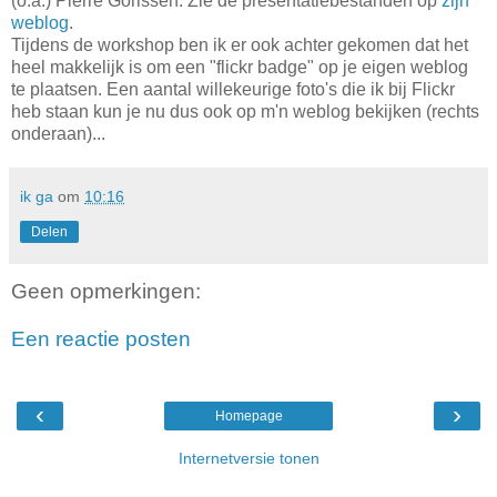
(o.a.) Pierre Gorissen. Zie de presentatiebestanden op
zijn
weblog
.
Tijdens de workshop ben ik er ook achter gekomen dat het
heel makkelijk is om een "flickr badge" op je eigen weblog
te plaatsen. Een aantal willekeurige foto's die ik bij Flickr
heb staan kun je nu dus ook op m'n weblog bekijken (rechts
onderaan)...
ik ga
om
10:16
Delen
Geen opmerkingen:
Een reactie posten
‹
›
Homepage
Internetversie tonen