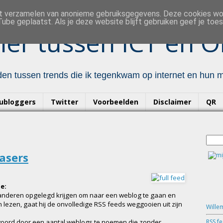
et verzamelen van anonieme gebruiksgegevens. Deze cookies w
ube geplaatst. Als je deze website blijft gebruiken geef je to
er tussen ICT en O
en tussen trends die ik tegenkwam op internet en hun mo
ubloggers
Twitter
Voorbeelden
Disclaimer
QR
easers
e:
oor anderen opgelegd krijgen om naar een weblog te gaan en
n lezen, gaat hij de onvolledige RSS feeds weggooien uit zijn
Wille
RSS f
t woord door een aantal weblogs te noemen die zonder