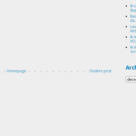
Ik 
&qu
Bed
da.
Leu
iets
Ik 
VO,
Ik 
scr
Arc
Homepage
Oudere post