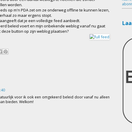
abonn
llen worden.
eeds op m'n PDA zet om ze onderweg offline te kunnen lezen,
 verhaal zo maar ergens stopt.
 aangeeft dat je een volledige feed aanbiedt.
Laa
rd beleid voert en mijn onbekende weblog vanaf nu gaat
at deze button op zijn weblog plaatsen?
:40
atuurlijk voor ik ook een omgekeerd beleid door vanaf nu alleen
 aan bieden. Welkom!