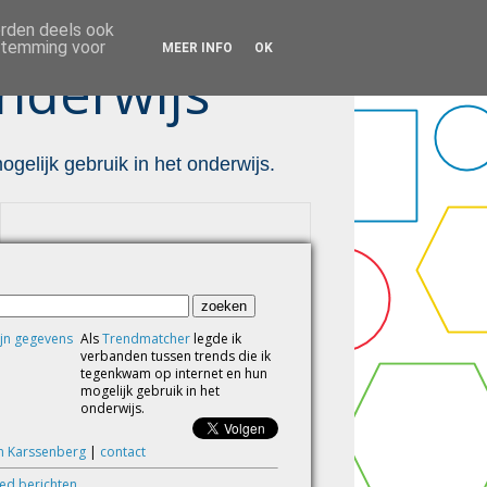
orden deels ook
estemming voor
MEER INFO
OK
nderwijs ™
gelijk gebruik in het onderwijs.
Als
Trendmatcher
legde ik
verbanden tussen trends die ik
tegenkwam op internet en hun
mogelijk gebruik in het
onderwijs.
m Karssenberg
|
contact
eed berichten