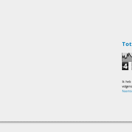
Tot
4
Ik heb
volgen
Naamsv