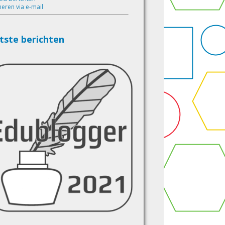
eren via e-mail
tste berichten