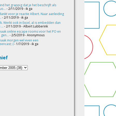
vind het grappig dat je het beschrijft als
o...
- 2/11/2019
- ik ga
ankt voor je reactie Albert. Naar aanleiding
..
- 2/11/2019
- ik ga
k. Werkt ook in Excel, al is embedden dan
 ...
- 2/11/2019
- Albert Lubberink
maak online escape rooms voor het PO en
 gen...
- 2/5/2019
- Anonymous
maak morgen wel even een
eencast;-)
- 1/7/2019
- ik ga
hief