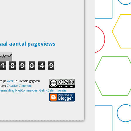
aal aantal pageviews
1
8
9
0
4
9
 mijn
werk
in licentie gegeven
s een
Creative Commons
ermelding-NietCommercieel-GelijkDelen licentie
.