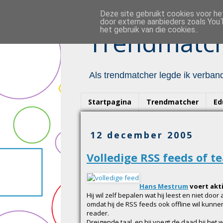
Deze site gebruikt cookies voor h
door externe aanbieders zoals YouT
het gebruik van die cookies..
Trendmatch
Als trendmatcher legde ik verband
Startpagina
Trendmatcher
Ed
12 december 2005
Volledige RSS feeds of t
Hans Mestrum
voert akti
Hij wil zelf bepalen wat hij leest en niet d
omdat hij de RSS feeds ook offline wil kunne
reader.
Dreigende taal, en hij voegt de daad bij he