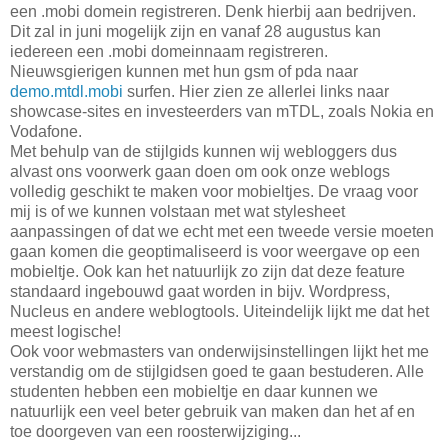
een .mobi domein registreren. Denk hierbij aan bedrijven.
Dit zal in juni mogelijk zijn en vanaf 28 augustus kan
iedereen een .mobi domeinnaam registreren.
Nieuwsgierigen kunnen met hun gsm of pda naar
demo.mtdl.mobi
surfen. Hier zien ze allerlei links naar
showcase-sites en investeerders van mTDL, zoals Nokia en
Vodafone.
Met behulp van de stijlgids kunnen wij webloggers dus
alvast ons voorwerk gaan doen om ook onze weblogs
volledig geschikt te maken voor mobieltjes. De vraag voor
mij is of we kunnen volstaan met wat stylesheet
aanpassingen of dat we echt met een tweede versie moeten
gaan komen die geoptimaliseerd is voor weergave op een
mobieltje. Ook kan het natuurlijk zo zijn dat deze feature
standaard ingebouwd gaat worden in bijv. Wordpress,
Nucleus en andere weblogtools. Uiteindelijk lijkt me dat het
meest logische!
Ook voor webmasters van onderwijsinstellingen lijkt het me
verstandig om de stijlgidsen goed te gaan bestuderen. Alle
studenten hebben een mobieltje en daar kunnen we
natuurlijk een veel beter gebruik van maken dan het af en
toe doorgeven van een roosterwijziging...