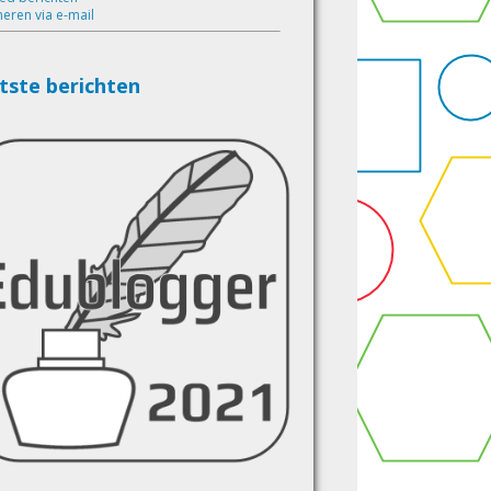
eren via e-mail
tste berichten