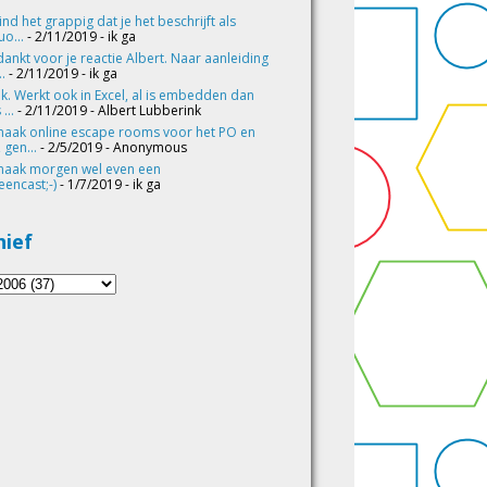
vind het grappig dat je het beschrijft als
o...
- 2/11/2019
- ik ga
ankt voor je reactie Albert. Naar aanleiding
..
- 2/11/2019
- ik ga
k. Werkt ook in Excel, al is embedden dan
 ...
- 2/11/2019
- Albert Lubberink
maak online escape rooms voor het PO en
 gen...
- 2/5/2019
- Anonymous
maak morgen wel even een
eencast;-)
- 1/7/2019
- ik ga
hief