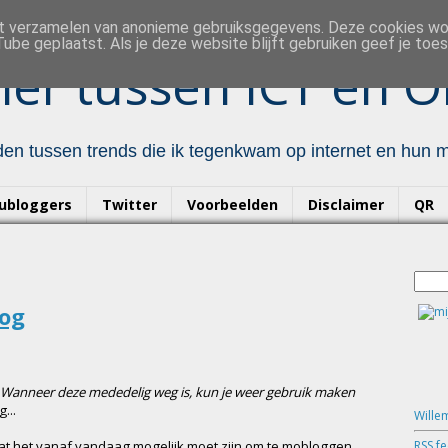
et verzamelen van anonieme gebruiksgegevens. Deze cookies w
ube geplaatst. Als je deze website blijft gebruiken geef je to
er tussen ICT en O
en tussen trends die ik tegenkwam op internet en hun mo
ubloggers
Twitter
Voorbeelden
Disclaimer
QR
log
. Wanneer deze mededelig weg is, kun je weer gebruik maken
...
Wille
RSS f
dat het vanaf vandaag mogelijk moet zijn om te mobloggen.