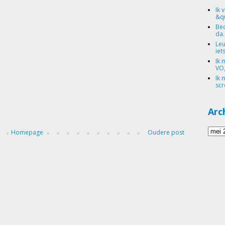
Ik 
&qu
Bed
da.
Leu
iets
Ik 
VO,
Ik 
scr
Arc
Homepage
Oudere post