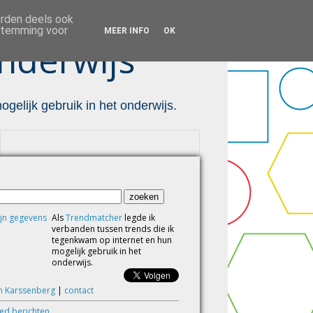
orden deels ook
estemming voor
MEER INFO
OK
nderwijs ™
gelijk gebruik in het onderwijs.
Als
Trendmatcher
legde ik
verbanden tussen trends die ik
tegenkwam op internet en hun
mogelijk gebruik in het
onderwijs.
m Karssenberg
|
contact
eed berichten