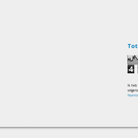
Tot
4
Ik heb
volgen
Naamsv