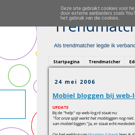
Deze site gebruikt cookies voor h
door externe aanbieders zoals YouT
het gebruik van die cookies..
Trendmatch
Als trendmatcher legde ik verband
Startpagina
Trendmatcher
Ed
24 mei 2006
Mobiel bloggen bij web-
UPDATE
Bij de "help" op web-log.nl staat nu:
"Tot onze spijt werkt het mobloggen nog niet
van mobiel loggen."
Ja, er staat echt mededelig
Op het weblog van
Maarten Schenk
lees ik 