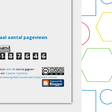
aal aantal pageviews
1
8
7
6
4
6
 mijn
werk
in licentie gegeven
s een
Creative Commons
ermelding-NietCommercieel-GelijkDelen licentie
.