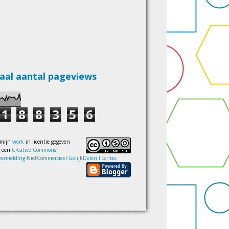
aal aantal pageviews
1
8
8
3
5
6
 mijn
werk
in licentie gegeven
s een
Creative Commons
ermelding-NietCommercieel-GelijkDelen licentie
.