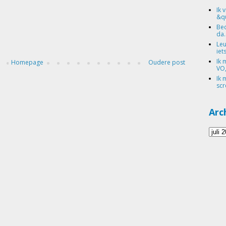
Ik 
&qu
Bed
da.
Leu
iets
Ik 
Homepage
Oudere post
VO,
Ik 
scr
Arc