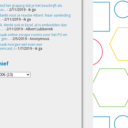
vind het grappig dat je het beschrijft als
o...
- 2/11/2019
- ik ga
ankt voor je reactie Albert. Naar aanleiding
..
- 2/11/2019
- ik ga
k. Werkt ook in Excel, al is embedden dan
 ...
- 2/11/2019
- Albert Lubberink
maak online escape rooms voor het PO en
 gen...
- 2/5/2019
- Anonymous
maak morgen wel even een
eencast;-)
- 1/7/2019
- ik ga
hief