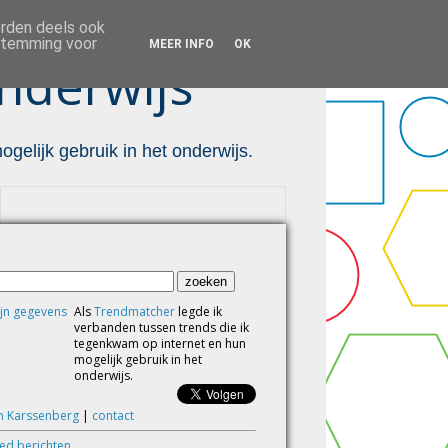
orden deels ook
estemming voor
MEER INFO
OK
nderwijs ™
gelijk gebruik in het onderwijs.
Als
Trendmatcher
legde ik
verbanden tussen trends die ik
tegenkwam op internet en hun
mogelijk gebruik in het
onderwijs.
m Karssenberg
|
contact
eed berichten