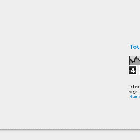
Tot
4
Ik heb
volgen
Naamsv