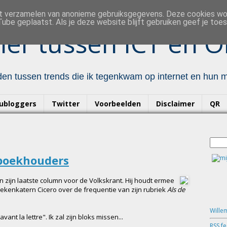
et verzamelen van anonieme gebruiksgegevens. Deze cookies w
ube geplaatst. Als je deze website blijft gebruiken geef je to
er tussen ICT en O
en tussen trends die ik tegenkwam op internet en hun mo
ubloggers
Twitter
Voorbeelden
Disclaimer
QR
dboekhouders
n zijn laatste column voor de Volkskrant. Hij houdt ermee
oekenkatern Cicero over de frequentie van zijn rubriek
Als de
Wille
nt la lettre". Ik zal zijn bloks missen...
RSS f