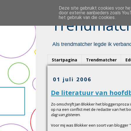
Deze site gebruikt cookies voor h
door externe aanbieders zoals YouT
het gebruik van die cookies..
Trendmatch
Als trendmatcher legde ik verband
Startpagina
Trendmatcher
Ed
01 juli 2006
De literatuur van hoof
Zo omschrijft Jan Blokker het bloggersproza i
op na een conflict met de redactie van het b
dag van gisteren
.
Voor mij was Blokker een soort van blogger "ava