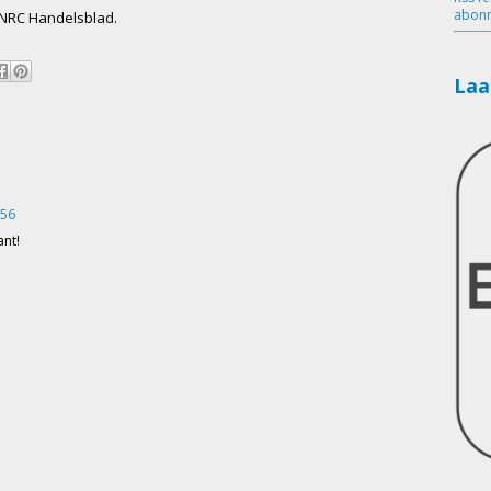
abonn
 NRC Handelsblad.
Laa
:56
ant!