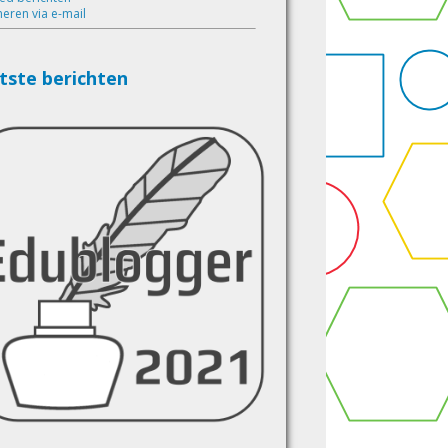
eren via e-mail
tste berichten