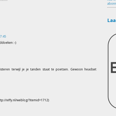
abonn
Laa
17:45
ddoeken :-)
isteren terwijl je je tanden staat te poetsen. Gewoon headset
ttp://xiffy.nl/weblog/?itemid=1712)