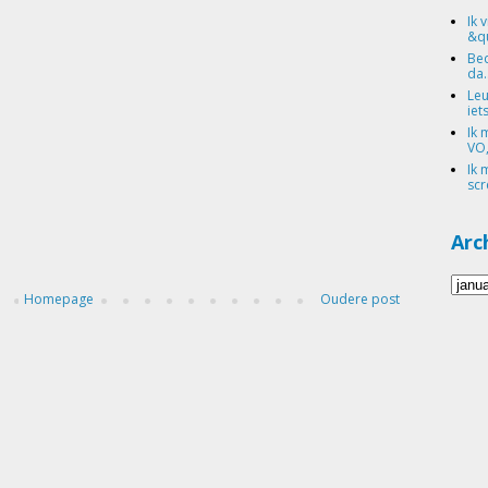
Ik 
&qu
Bed
da.
Leu
iets
Ik 
VO,
Ik 
scr
Arc
Homepage
Oudere post