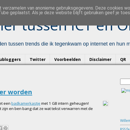
et verzamelen van anonieme gebruiksgegevens. Deze cookies w
ube geplaatst. Als je deze website blijft gebruiken geef je to
er tussen ICT en O
en tussen trends die ik tegenkwam op internet en hun mo
ubloggers
Twitter
Voorbeelden
Disclaimer
QR
ker worden
et een
badkamerkastje
met 1 GB intern geheugen!
t zijn en ben bang dat ze wat tekst verwarren met de
Wille
RSS f