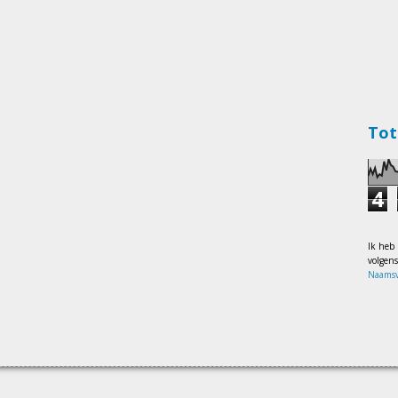
Tot
4
Ik heb
volgen
Naamsv