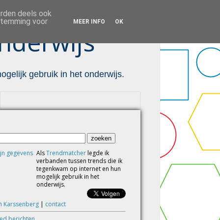
orden deels ook
estemming voor
MEER INFO
OK
nderwijs ™
gelijk gebruik in het onderwijs.
Als
Trendmatcher
legde ik
verbanden tussen trends die ik
tegenkwam op internet en hun
mogelijk gebruik in het
onderwijs.
m Karssenberg
|
contact
eed berichten