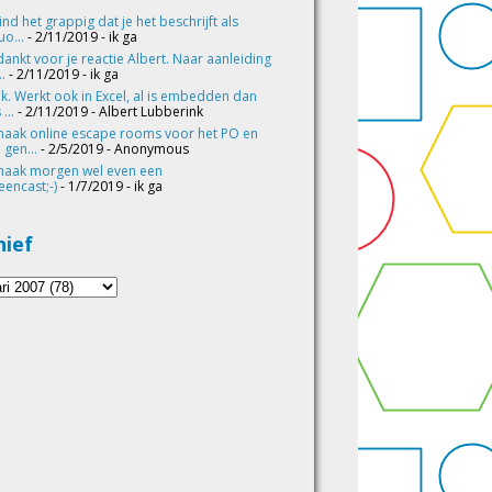
vind het grappig dat je het beschrijft als
o...
- 2/11/2019
- ik ga
ankt voor je reactie Albert. Naar aanleiding
..
- 2/11/2019
- ik ga
k. Werkt ook in Excel, al is embedden dan
 ...
- 2/11/2019
- Albert Lubberink
maak online escape rooms voor het PO en
 gen...
- 2/5/2019
- Anonymous
maak morgen wel even een
eencast;-)
- 1/7/2019
- ik ga
hief