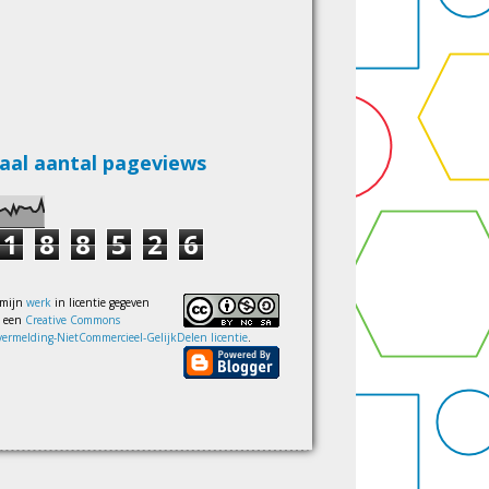
aal aantal pageviews
1
8
8
5
2
6
 mijn
werk
in licentie gegeven
s een
Creative Commons
ermelding-NietCommercieel-GelijkDelen licentie
.