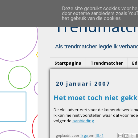
Deze site gebruikt cookies voor h
door externe aanbieders zoals YouT
het gebruik van die cookies..
Trendmatch
Als trendmatcher legde ik verband
Startpagina
Trendmatcher
Ed
20 januari 2007
Het moet toch niet gek
De Aldi adverteert voor de komende week m
Ik kan me niet voorstellen waar dat voor moe
volgende
aanbieding
.
geplaatst door
ik ga
om
15:41