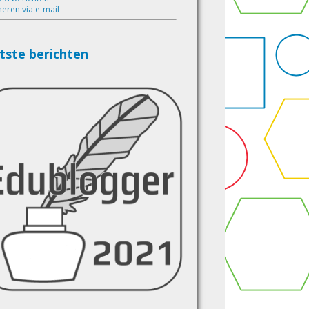
eren via e-mail
tste berichten