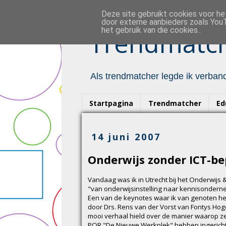
Deze site gebruikt cookies voor h
door externe aanbieders zoals YouT
het gebruik van die cookies..
Trendmatch
Als trendmatcher legde ik verband
Startpagina
Trendmatcher
Ed
14 juni 2007
Onderwijs zonder ICT-b
Vandaag was ik in Utrecht bij het Onderwijs 
"van onderwijsinstelling naar kennisondern
Een van de keynotes waar ik van genoten h
door Drs. Rens van der Vorst van Fontys Ho
mooi verhaal hield over de manier waarop 
PQR "De Nieuwe Werkplek" hebben ingericht