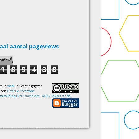
aal aantal pageviews
1
8
9
4
8
8
 mijn
werk
in licentie gegeven
s een
Creative Commons
ermelding-NietCommercieel-GelijkDelen licentie
.