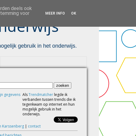
orden deels ook
estemming voor
MEER INFO
OK
nderwijs ™
gelijk gebruik in het onderwijs.
Als
Trendmatcher
legde ik
verbanden tussen trends die ik
tegenkwam op internet en hun
mogelijk gebruik in het
onderwijs.
m Karssenberg
|
contact
eed berichten