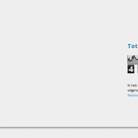
Tot
4
Ik heb
volgen
Naamsv