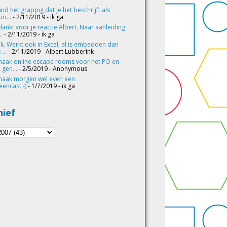
vind het grappig dat je het beschrijft als
o...
- 2/11/2019
- ik ga
ankt voor je reactie Albert. Naar aanleiding
..
- 2/11/2019
- ik ga
k. Werkt ook in Excel, al is embedden dan
 ...
- 2/11/2019
- Albert Lubberink
maak online escape rooms voor het PO en
 gen...
- 2/5/2019
- Anonymous
maak morgen wel even een
eencast;-)
- 1/7/2019
- ik ga
hief