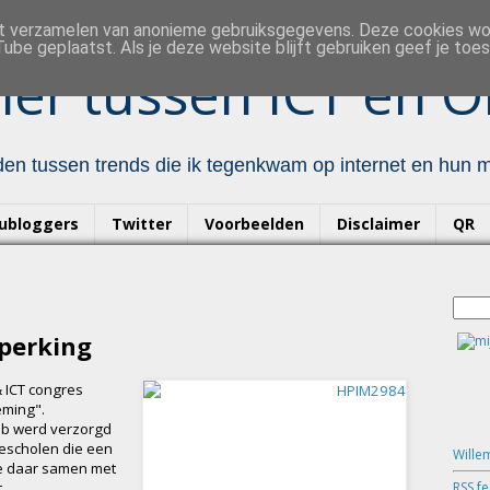
et verzamelen van anonieme gebruiksgegevens. Deze cookies w
ube geplaatst. Als je deze website blijft gebruiken geef je to
er tussen ICT en O
en tussen trends die ik tegenkwam op internet en hun mo
ubloggers
Twitter
Voorbeelden
Disclaimer
QR
eperking
& ICT congres
eming".
eb werd verzorgd
gescholen die een
Wille
ze daar samen met
RSS f
.