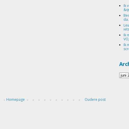
Ik 
&qu
Bed
da.
Leu
iets
Ik 
VO,
Ik 
scr
Arc
Homepage
Oudere post