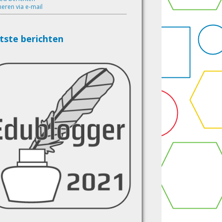
eren via e-mail
tste berichten