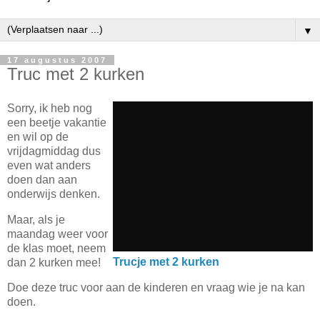
▼
17 augustus 2007
Truc met 2 kurken
Sorry, ik heb nog
een beetje vakantie
en wil op de
vrijdagmiddag dus
even wat anders
doen dan aan
onderwijs denken.
Maar, als je
maandag weer voor
de klas moet, neem
Trucje met 2 kurken
dan 2 kurken mee!
Doe deze truc voor aan de kinderen en vraag wie je na kan
doen.