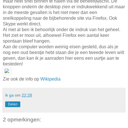
maar heel snel binnen te halen via de beheer
(s)
schil. De
knoppen onderin de desktop zien er indrukwekkend uit maar
in de meeste gevallen is het niet meer dan een
snelkoppeling naar de bijbehorende site via Firefox. Ook
Skype werkt direct.
Al met al ben ik behoorlijk onder de indruk van het geheel.
Het ziet er mooi uit, alhoewel Firefox een aantal keer
spontaan bleef hangen.
Aan de computer worden weinig eisen gesteld, dus als je
nog een oud beestje hebt staan die je een tweede leven wilt
geven, dan kan ik je aanraden hier eens een uurtje aan te
besteden!
Zie ook de info op
Wikipedia
ik ga
om
22:28
Delen
2 opmerkingen: