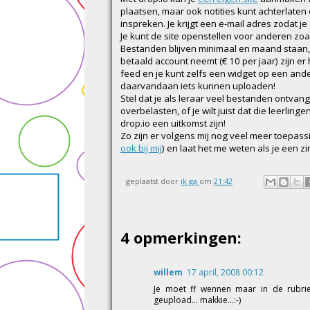
plaatsen, maar ook notities kunt achterlaten
inspreken. Je krijgt een e-mail adres zodat je
Je kunt de site openstellen voor anderen zo
Bestanden blijven minimaal en maand staan, 
betaald account neemt (€ 10 per jaar) zijn e
feed en je kunt zelfs een widget op een and
daarvandaan iets kunnen uploaden!
Stel dat je als leraar veel bestanden ontvang
overbelasten, of je wilt juist dat die leerl
drop.io een uitkomst zijn!
Zo zijn er volgens mij nog veel meer toepas
ook bij mij
) en laat het me weten als je een 
geplaatst door
ik ga
om
21:42
4 opmerkingen:
willem
17 april, 2008 00:12
Je moet ff wennen maar in de rubrie
geupload... makkie...:-)