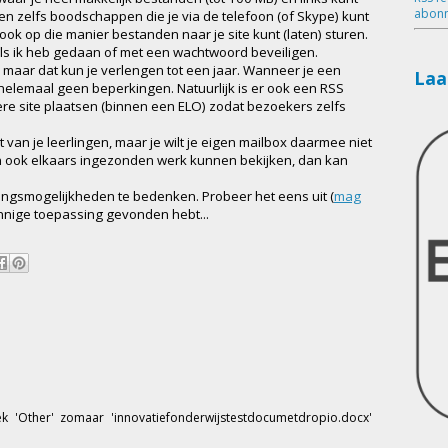
abonn
 en zelfs boodschappen die je via de telefoon (of Skype) kunt
 ook op die manier bestanden naar je site kunt (laten) sturen.
als ik heb gedaan of met een wachtwoord beveiligen.
maar dat kun je verlengen tot een jaar. Wanneer je een
Laa
r helemaal geen beperkingen. Natuurlijk is er ook een RSS
ere site plaatsen (binnen een ELO) zodat bezoekers zelfs
t van je leerlingen, maar je wilt je eigen mailbox daarmee niet
ingen ook elkaars ingezonden werk kunnen bekijken, dan kan
singsmogelijkheden te bedenken. Probeer het eens uit (
mag
zinnige toepassing gevonden hebt...
k 'Other' zomaar 'innovatiefonderwijstestdocumetdropio.docx'