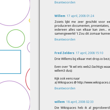
Beantwoorden
Willem
17 april, 2008 01:24
Zoiets lijkt me zeer geschikt voor 
produceren documenten, presentaties, fi
iedereen alles van elkaar kan zien...
samengewerkt! 't Zou dit zomaar kunnen zij
Beantwoorden
Fred Zelders
17 april, 2008 15:10
Drie WIllems bij elkaar met drop.io bezig
Even over "Ik wil iets web2.0achtigs waa
willem3 dus):
Kijk ook eens naar
a) Wikispaces @ http://www.wikispaces
Beantwoorden
willem
18 april, 2008 02:33
Die Wikispaces heb ik al geprobeerd