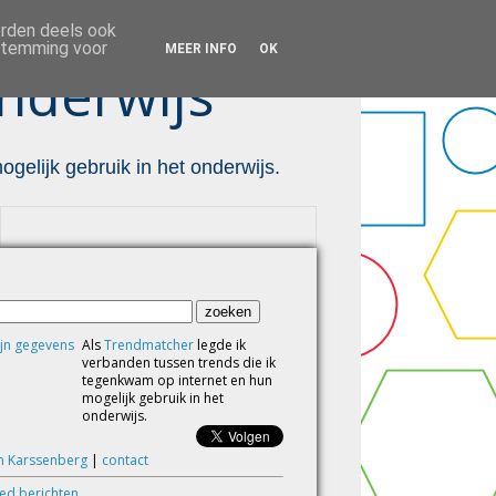
orden deels ook
estemming voor
MEER INFO
OK
nderwijs ™
gelijk gebruik in het onderwijs.
Als
Trendmatcher
legde ik
verbanden tussen trends die ik
tegenkwam op internet en hun
mogelijk gebruik in het
onderwijs.
m Karssenberg
|
contact
eed berichten