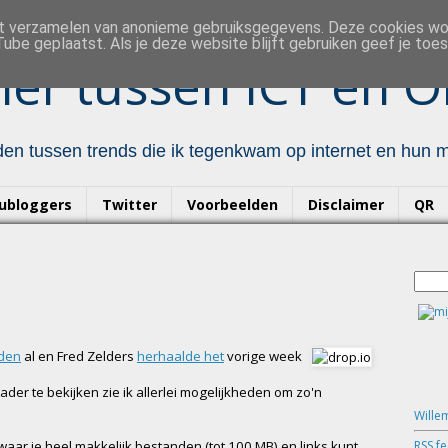
et verzamelen van anonieme gebruiksgegevens. Deze cookies w
ube geplaatst. Als je deze website blijft gebruiken geef je to
er tussen ICT en O
en tussen trends die ik tegenkwam op internet en hun mo
ubloggers
Twitter
Voorbeelden
Disclaimer
QR
eden
al en Fred Zelders
herhaalde het
vorige week
der te bekijken zie ik allerlei mogelijkheden om zo'n
Wille
RSS f
ar je heel makkelijk bestanden (tot 100 MB) en links kunt