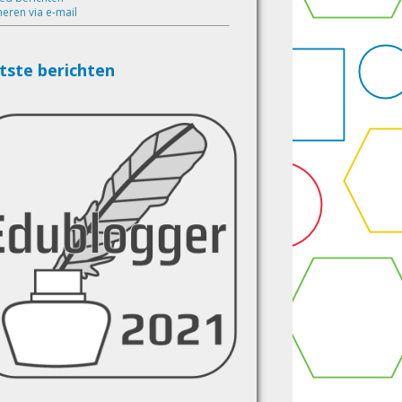
eren via e-mail
tste berichten