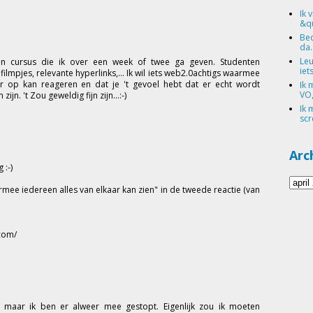
Ik 
&qu
Bed
da.
Leu
een cursus die ik over een week of twee ga geven. Studenten
iets
lmpjes, relevante hyperlinks,... Ik wil iets web2.0achtigs waarmee
 er op kan reageren en dat je 't gevoel hebt dat er echt wordt
Ik 
VO,
n. 't Zou geweldig fijn zijn...:-)
Ik 
scr
Arc
 :-)
rmee iedereen alles van elkaar kan zien" in de tweede reactie (van
.com/
 maar ik ben er alweer mee gestopt. Eigenlijk zou ik moeten