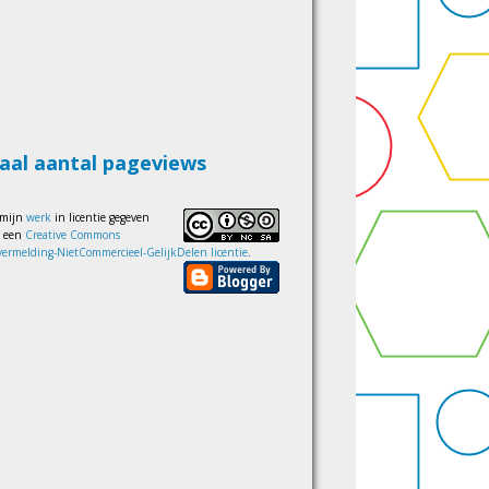
aal aantal pageviews
 mijn
werk
in licentie gegeven
s een
Creative Commons
ermelding-NietCommercieel-GelijkDelen licentie
.