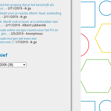
vind het grappig dat je het beschrijft als
o...
- 2/11/2019
- ik ga
ankt voor je reactie Albert. Naar aanleiding
..
- 2/11/2019
- ik ga
k. Werkt ook in Excel, al is embedden dan
 ...
- 2/11/2019
- Albert Lubberink
maak online escape rooms voor het PO en
 gen...
- 2/5/2019
- Anonymous
maak morgen wel even een
eencast;-)
- 1/7/2019
- ik ga
hief