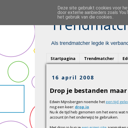
Deze site gebruikt cookies voor h
door externe aanbieders zoals YouT
het gebruik van die cookies..
Trendmatch
Als trendmatcher legde ik verband
Startpagina
Trendmatcher
Ed
16 april 2008
Drop je bestanden maar
Edwin Mijnsbergen noemde het
een tijd gel
nog een keer:
drop.io
Nu ik de tijd heb genomen om het eens wat na
account (in het onderwijs) te gebruiken.
Met drop.io kun je
een eigen site
aanmaken wa