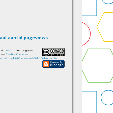
aal aantal pageviews
 mijn
werk
in licentie gegeven
s een
Creative Commons
ermelding-NietCommercieel-GelijkDelen licentie
.