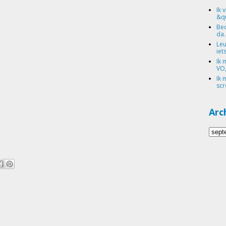
Ik 
&qu
Bed
da.
Leu
iets
Ik 
VO,
Ik 
scr
Arc