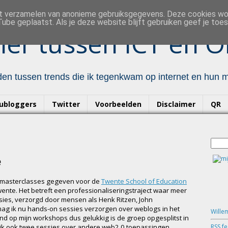
et verzamelen van anonieme gebruiksgegevens. Deze cookies w
ube geplaatst. Als je deze website blijft gebruiken geef je to
er tussen ICT en O
en tussen trends die ik tegenkwam op internet en hun mo
ubloggers
Twitter
Voorbeelden
Disclaimer
QR
e
4 masterclasses gegeven voor de
Twente School of Education
nte. Het betreft een professionaliseringstraject waar meer
ies, verzorgd door mensen als Henk Ritzen, John
ag ik nu hands-on sessies verzorgen over weblogs in het
Wille
d op mijn workshops dus gelukkig is de groep opgesplitst in
RSS f
 ik ook twee sessies over andere web2.0 toepassingen.