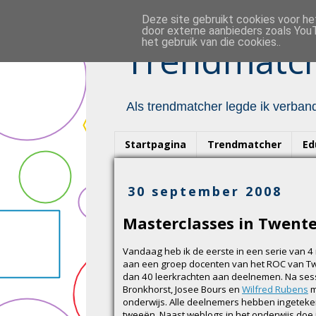
Deze site gebruikt cookies voor h
door externe aanbieders zoals YouT
het gebruik van die cookies..
Trendmatch
Als trendmatcher legde ik verband
Startpagina
Trendmatcher
Ed
30 september 2008
Masterclasses in Twent
Vandaag heb ik de eerste in een serie van 
aan een groep docenten van het ROC van Twe
dan 40 leerkrachten aan deelnemen. Na sess
Bronkhorst, Josee Bours en
Wilfred Rubens
m
onderwijs. Alle deelnemers hebben ingeteken
tweeën. Naast weblogs in het onderwijs doe