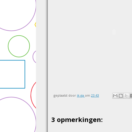
geplaatst door
ik ga
om
23:43
3 opmerkingen: