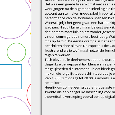
Het was een goede bijeenkomst met zeer leer
werk gingen na de algemene inleiding die ik 
account aan te maken (noodzakelijk voor all
performance van de systemen. Mensen kwame
Waarschijnlijk het gevolg van een hardnekkige
wachten. Niet uit luiheid maar bewust werk ik
deelnemers moet lukken om zonder geschrev
vinden sommige deelnemers best lastig. Wat z
moeilijk te zijn. De eerste drempel is het a
beschikten daar al over. De captcha's die Goo
frustrerend als je tot 4 maal hetzelfde formul
tegen te werken.
Toch bleven alle deelnemers zeer enthousia
dagelijkse beroepspraktijk. Mensen hielpen e
mogelijkheden die internet nu biedt bleek gro
maken die je gelijk tevoorschijn tovert op j
Van 15.00 's middags tot 20.00 's avonds i
het te kort!
Heerlijk om zo met een groep enthousiaste v
Twente die een dergelijke nascholing voor h
theoretische verdieping vooral ook op digital