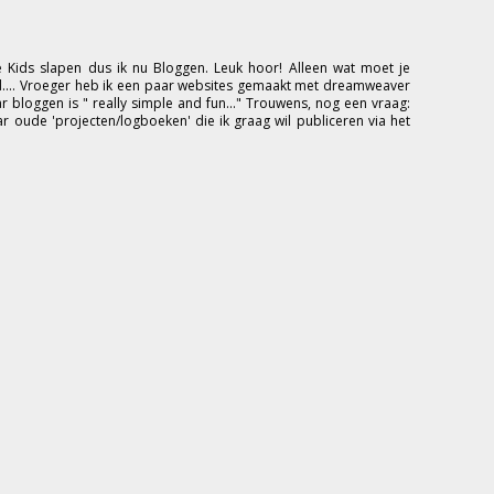
 Kids slapen dus ik nu Bloggen. Leuk hoor! Alleen wat moet je
d.... Vroeger heb ik een paar websites gemaakt met dreamweaver
 bloggen is " really simple and fun..." Trouwens, nog een vraag:
ar oude 'projecten/logboeken' die ik graag wil publiceren via het