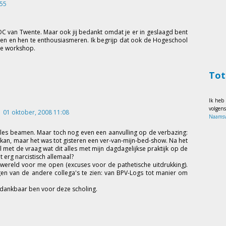
:55
 van Twente. Maar ook jij bedankt omdat je er in geslaagd bent
aken en hen te enthousiasmeren. Ik begrijp dat ook de Hogeschool
ste workshop.
Tot
Ik heb
volgen
01 oktober, 2008 11:08
Naamsv
lles beamen. Maar toch nog even een aanvulling op de verbazing:
aal kan, maar het was tot gisteren een ver-van-mijn-bed-show. Na het
l met de vraag wat dit alles met mijn dagdagelijkse praktijk op de
 erg narcistisch allemaal?
wereld voor me open (excuses voor de pathetische uitdrukking).
n van de andere collega's te zien: van BPV-Logs tot manier om
dankbaar ben voor deze scholing.