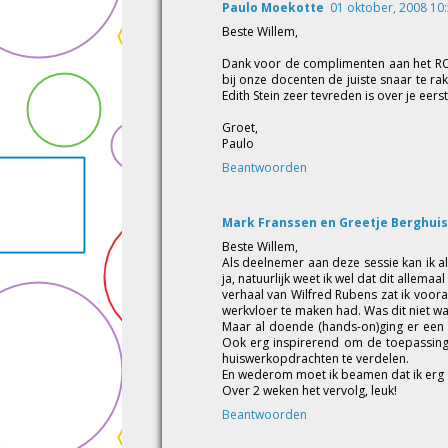
Paulo Moekotte
01 oktober, 2008 10
Beste Willem,
Dank voor de complimenten aan het ROC
bij onze docenten de juiste snaar te r
Edith Stein zeer tevreden is over je eer
Groet,
Paulo
Beantwoorden
Mark Franssen en Greetje Berghuis
Beste Willem,
Als deelnemer aan deze sessie kan ik a
ja, natuurlijk weet ik wel dat dit allem
verhaal van Wilfred Rubens zat ik voora
werkvloer te maken had. Was dit niet wat
Maar al doende (hands-on)ging er een 
Ook erg inspirerend om de toepassinge
huiswerkopdrachten te verdelen.
En wederom moet ik beamen dat ik erg 
Over 2 weken het vervolg, leuk!
Beantwoorden