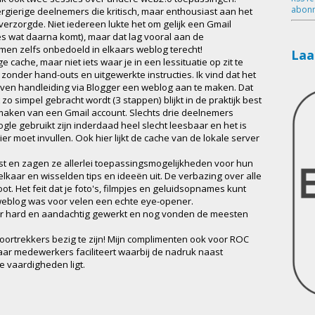
abonn
gierige deelnemers die kritisch, maar enthousiast aan het
verzorgde. Niet iedereen lukte het om gelijk een Gmail
es wat daarna komt), maar dat lag vooral aan de
n zelfs onbedoeld in elkaars weblog terecht!
Laa
 cache, maar niet iets waar je in een lessituatie op zit te
 zonder hand-outs en uitgewerkte instructies. Ik vind dat het
en handleiding via Blogger een weblog aan te maken. Dat
o simpel gebracht wordt (3 stappen) blijkt in de praktijk best
anmaken van een Gmail account. Slechts drie deelnemers
gle gebruikt zijn inderdaad heel slecht leesbaar en het is
ier moet invullen. Ook hier lijkt de cache van de lokale server
st en zagen ze allerlei toepassingsmogelijkheden voor hun
lkaar en wisselden tips en ideeën uit. De verbazing over alle
ot. Het feit dat je foto's, filmpjes en geluidsopnames kunt
e weblog was voor velen een echte eye-opener.
s er hard en aandachtig gewerkt en nog vonden de meesten
oortrekkers bezig te zijn! Mijn complimenten ook voor ROC
aar medewerkers faciliteert waarbij de nadruk naast
e vaardigheden ligt.