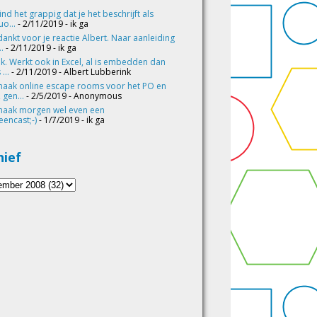
vind het grappig dat je het beschrijft als
o...
- 2/11/2019
- ik ga
ankt voor je reactie Albert. Naar aanleiding
..
- 2/11/2019
- ik ga
k. Werkt ook in Excel, al is embedden dan
 ...
- 2/11/2019
- Albert Lubberink
maak online escape rooms voor het PO en
 gen...
- 2/5/2019
- Anonymous
maak morgen wel even een
eencast;-)
- 1/7/2019
- ik ga
hief