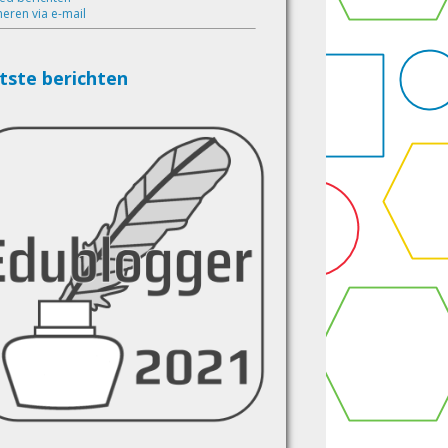
eren via e-mail
tste berichten