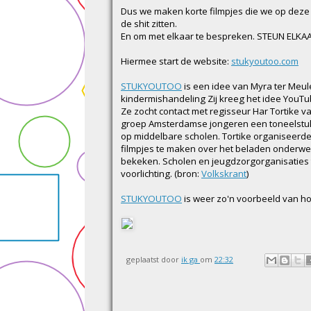
Dus we maken korte filmpjes die we op deze 
de shit zitten.
En om met elkaar te bespreken. STEUN ELKAA
Hiermee start de website:
stukyoutoo.com
STUKYOUTOO
is een idee van Myra ter Meul
kindermishandeling Zij kreeg het idee YouT
Ze zocht contact met regisseur Har Tortike 
groep Amsterdamse jongeren een toneelstu
op middelbare scholen. Tortike organiseerd
filmpjes te maken over het beladen onderwerp
bekeken. Scholen en jeugdzorgorganisaties 
voorlichting. (bron:
Volkskrant
)
STUKYOUTOO
is weer zo'n voorbeeld van hoe
geplaatst door
ik ga
om
22:32