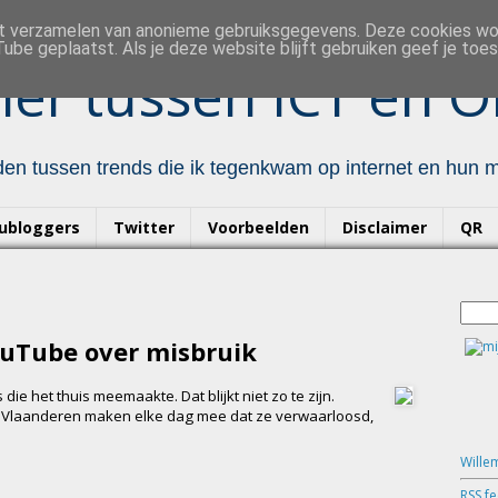
et verzamelen van anonieme gebruiksgegevens. Deze cookies w
ube geplaatst. Als je deze website blijft gebruiken geef je to
er tussen ICT en O
en tussen trends die ik tegenkwam op internet en hun mo
ubloggers
Twitter
Voorbeelden
Disclaimer
QR
ouTube over misbruik
die het thuis meemaakte. Dat blijkt niet zo te zijn.
 Vlaanderen maken elke dag mee dat ze verwaarloosd,
Wille
RSS f