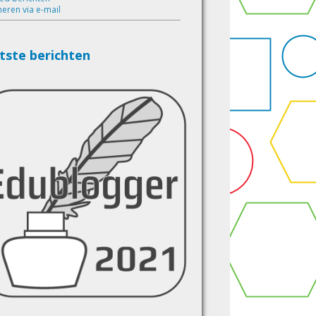
eren via e-mail
tste berichten