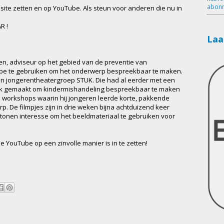
abonn
site zetten en op YouTube. Als steun voor anderen die nu in
R !
Laa
en, adviseur op het gebied van de preventie van
ube te gebruiken om het onderwerp bespreekbaar te maken.
van jongerentheatergroep STUK. Die had al eerder met een
k gemaakt om kindermishandeling bespreekbaar te maken
e workshops waarin hij jongeren leerde korte, pakkende
. De filmpjes zijn in drie weken bijna achtduizend keer
tonen interesse om het beeldmateriaal te gebruiken voor
 YouTube op een zinvolle manier is in te zetten!