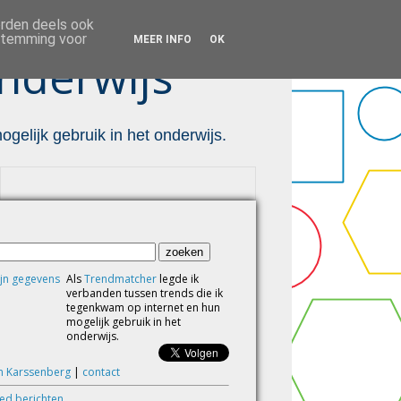
orden deels ook
estemming voor
MEER INFO
OK
nderwijs ™
gelijk gebruik in het onderwijs.
Als
Trendmatcher
legde ik
verbanden tussen trends die ik
tegenkwam op internet en hun
mogelijk gebruik in het
onderwijs.
m Karssenberg
|
contact
eed berichten