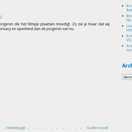
Ik 
&qu
Bed
22
da.
jongeren die het filmpje plaatsen moedig!. Zo zie je maar dat wij
Leu
privacy en openheid dan de jongeren van nu.
iets
Ik 
VO,
Ik 
scr
Arc
Homepage
Oudere post