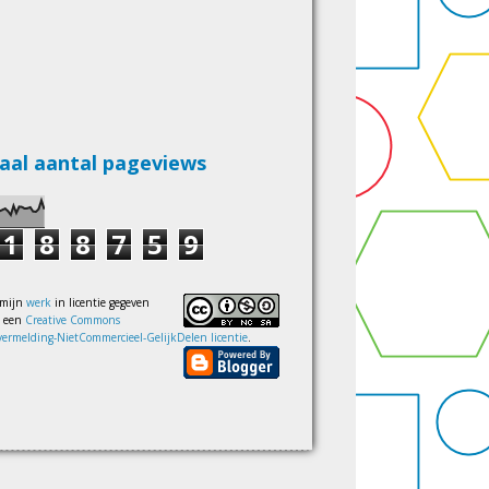
aal aantal pageviews
1
8
8
7
5
9
 mijn
werk
in licentie gegeven
s een
Creative Commons
ermelding-NietCommercieel-GelijkDelen licentie
.