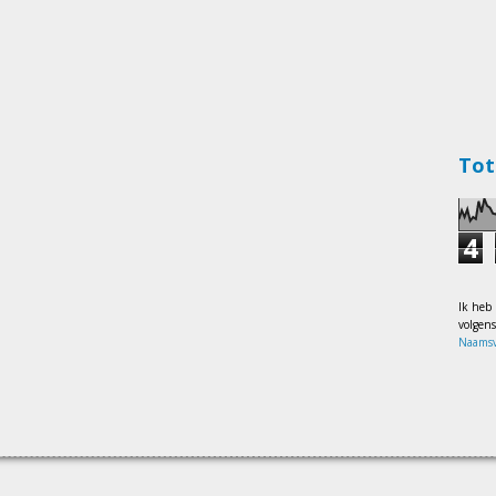
Tot
4
Ik heb
volgen
Naamsv