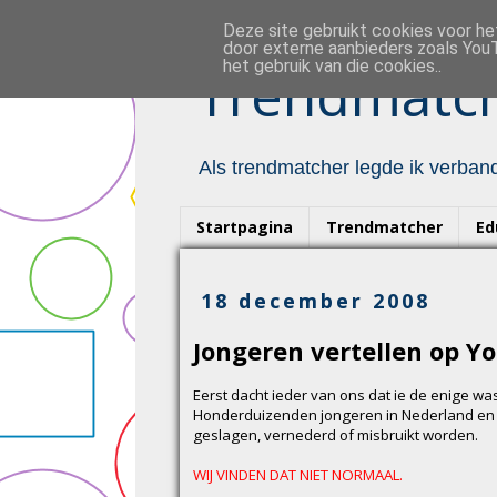
Deze site gebruikt cookies voor h
door externe aanbieders zoals YouT
het gebruik van die cookies..
Trendmatch
Als trendmatcher legde ik verband
Startpagina
Trendmatcher
Ed
18 december 2008
Jongeren vertellen op Y
Eerst dacht ieder van ons dat ie de enige was 
Honderduizenden jongeren in Nederland en
geslagen, vernederd of misbruikt worden.
WIJ VINDEN DAT NIET NORMAAL.