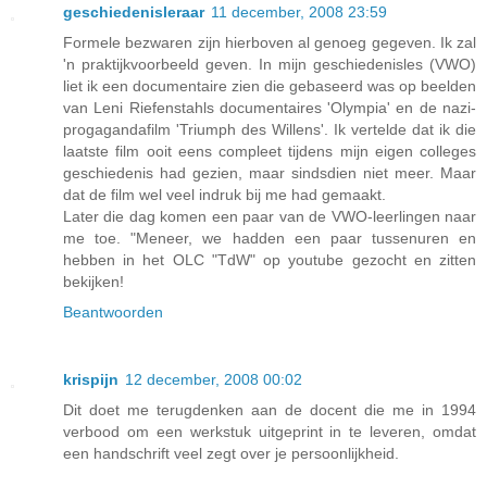
geschiedenisleraar
11 december, 2008 23:59
Formele bezwaren zijn hierboven al genoeg gegeven. Ik zal
'n praktijkvoorbeeld geven. In mijn geschiedenisles (VWO)
liet ik een documentaire zien die gebaseerd was op beelden
van Leni Riefenstahls documentaires 'Olympia' en de nazi-
progagandafilm 'Triumph des Willens'. Ik vertelde dat ik die
laatste film ooit eens compleet tijdens mijn eigen colleges
geschiedenis had gezien, maar sindsdien niet meer. Maar
dat de film wel veel indruk bij me had gemaakt.
Later die dag komen een paar van de VWO-leerlingen naar
me toe. "Meneer, we hadden een paar tussenuren en
hebben in het OLC "TdW" op youtube gezocht en zitten
bekijken!
Beantwoorden
krispijn
12 december, 2008 00:02
Dit doet me terugdenken aan de docent die me in 1994
verbood om een werkstuk uitgeprint in te leveren, omdat
een handschrift veel zegt over je persoonlijkheid.