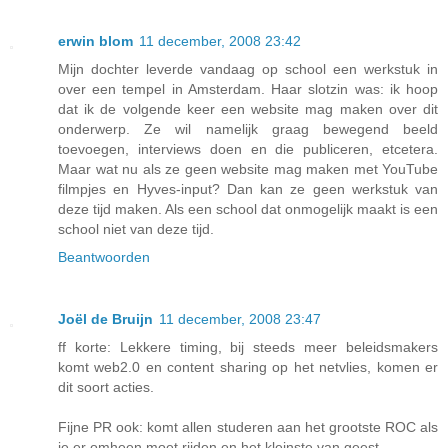
erwin blom
11 december, 2008 23:42
Mijn dochter leverde vandaag op school een werkstuk in
over een tempel in Amsterdam. Haar slotzin was: ik hoop
dat ik de volgende keer een website mag maken over dit
onderwerp. Ze wil namelijk graag bewegend beeld
toevoegen, interviews doen en die publiceren, etcetera.
Maar wat nu als ze geen website mag maken met YouTube
filmpjes en Hyves-input? Dan kan ze geen werkstuk van
deze tijd maken. Als een school dat onmogelijk maakt is een
school niet van deze tijd.
Beantwoorden
Joël de Bruijn
11 december, 2008 23:47
ff korte: Lekkere timing, bij steeds meer beleidsmakers
komt web2.0 en content sharing op het netvlies, komen er
dit soort acties.
Fijne PR ook: komt allen studeren aan het grootste ROC als
je er omheen moet rijden en het kleinste van geest...