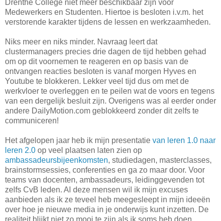
Drenthe College niet meer beschikbaar zijn voor
Medewerkers en Studenten. Hiertoe is besloten i.v.m. het
verstorende karakter tijdens de lessen en werkzaamheden.
Niks meer en niks minder. Navraag leert dat
clustermanagers precies drie dagen de tijd hebben gehad
om op dit voornemen te reageren en op basis van de
ontvangen reacties besloten is vanaf morgen Hyves en
Youtube te blokkeren. Lekker veel tijd dus om met de
werkvloer te overleggen en te peilen wat de voors en tegens
van een dergelijk besluit zijn. Overigens was al eerder onder
andere DailyMotion.com geblokkeerd zonder dit zelfs te
communiceren!
Het afgelopen jaar heb ik mijn presentatie
van leren 1.0 naar
leren 2.0
op veel plaatsen laten zien op
ambassadeursbijeenkomsten
, studiedagen, masterclasses,
brainstormsessies, conferenties en ga zo maar door. Voor
teams van docenten, ambassadeurs, leidinggevenden tot
zelfs CvB leden. Al deze mensen wil ik mijn excuses
aanbieden als ik ze teveel heb meegesleept in mijn ideeën
over hoe je nieuwe media in je onderwijs kunt inzetten. De
realiteit blijkt niet zo mooi te zijn als ik soms heb doen