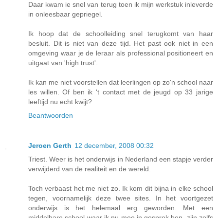
Daar kwam ie snel van terug toen ik mijn werkstuk inleverde
in onleesbaar gepriegel.
Ik hoop dat de schoolleiding snel terugkomt van haar
besluit. Dit is niet van deze tijd. Het past ook niet in een
omgeving waar je de leraar als professional positioneert en
uitgaat van 'high trust'.
Ik kan me niet voorstellen dat leerlingen op zo'n school naar
les willen. Of ben ik 't contact met de jeugd op 33 jarige
leeftijd nu echt kwijt?
Beantwoorden
Jeroen Gerth
12 december, 2008 00:32
Triest. Weer is het onderwijs in Nederland een stapje verder
verwijderd van de realiteit en de wereld.
Toch verbaast het me niet zo. Ik kom dit bijna in elke school
tegen, voornamelijk deze twee sites. In het voortgezet
onderwijs is het helemaal erg geworden. Met een
middelbare school waar ik nu mee in gesprek ben, zijn zelfs