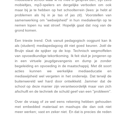
mobieltjes, mp3-spelers en dergelijke verboden om ook
maar bij je te hebben op het schoolterrein (lees: je hebt al
problemen als hij in je tas of jas zit). Voorstellen van
samenwerking om "webwijsheid" in hun medialeerlijn op te
nemen lopen nu wat stroef. Hopelijk gaat dat nog van de
grond komen.
Een trieste trend. Ook vanuit pedagogisch oogpunt kan ik
als (student) mediapedagoog dit niet goed keuren. Joël de
Bruijn slaat de spijker op de kop. Technisch wegmoffelen
van opvoedkundige tekortkoming. Ik feit sluit je jongeren op
in een virtuele jeugdgevangenis en dump je zonder
begeleiding en opvoeding in de maatschappij. Met dit soort
acties kunnen we werkelijke mediaeducatie en
mediawijsheid wel vergeten in het onderwijs. Dat terwijl de
buitenwereld wel hard door ontwikkeld. Jammer dat de
school op deze manier zijn verantwoordelijk maar van zich
afschuift en de techniek de schuld geef van een "probleem".
Over de vraag of ze wel eens rekening hebben gehouden
met embedded materiaal en mashups die dan ook niet
meer werken; vast en zeker niet. En dat is precies de reden