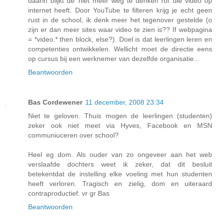
daarin blijkt de 'niet meer weg te denken rol' die video op
internet heeft. Door YouTube te filteren krijg je echt geen
rust in de school, ik denk meer het tegenover gestelde (o
zijn er dan meer sites waar video te zien is?? If webpagina
= *video.* then block, else?). Doel is dat leerlingen leren en
competenties ontwikkelen. Wellicht moet de directie eens
op cursus bij een werknemer van dezelfde organisatie...
Beantwoorden
Bas Cordewener
11 december, 2008 23:34
Niet te geloven. Thuis mogen de leerlingen (studenten)
zeker ook niet meet via Hyves, Facebook en MSN
communiuceren over school?
Heel eg dom. Als ouder van zo ongeveer aan het web
verslaafde dochters weet ik zeker, dat dit besluit
betekentdat de instelling elke voeling met hun studenten
heeft verloren. Tragisch en zielig, dom en uiteraard
contraproductief. vr gr Bas
Beantwoorden