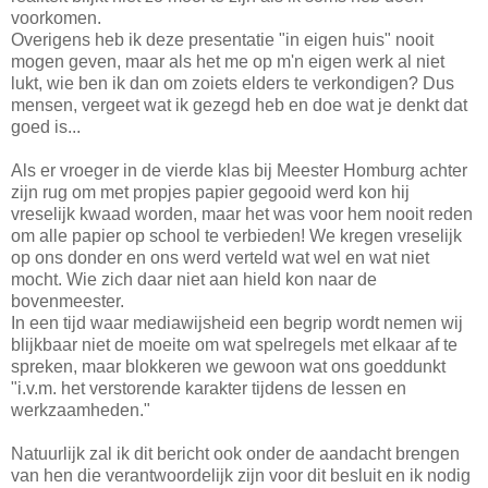
voorkomen.
Overigens heb ik deze presentatie "in eigen huis" nooit
mogen geven, maar als het me op m'n eigen werk al niet
lukt, wie ben ik dan om zoiets elders te verkondigen? Dus
mensen, vergeet wat ik gezegd heb en doe wat je denkt dat
goed is...
Als er vroeger in de vierde klas bij Meester Homburg achter
zijn rug om met propjes papier gegooid werd kon hij
vreselijk kwaad worden, maar het was voor hem nooit reden
om alle papier op school te verbieden! We kregen vreselijk
op ons donder en ons werd verteld wat wel en wat niet
mocht. Wie zich daar niet aan hield kon naar de
bovenmeester.
In een tijd waar mediawijsheid een begrip wordt nemen wij
blijkbaar niet de moeite om wat spelregels met elkaar af te
spreken, maar blokkeren we gewoon wat ons goeddunkt
"i.v.m. het verstorende karakter tijdens de lessen en
werkzaamheden."
Natuurlijk zal ik dit bericht ook onder de aandacht brengen
van hen die verantwoordelijk zijn voor dit besluit en ik nodig