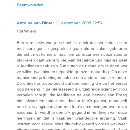
Beantwoorden
Antoine van Dinter
11 december, 2008 22:54
Hoi Willem,
Een rare actie van je school. Ik denk dat het beter is om
met leerlingen in gesprek te gaan als er zaken gebeuren
die echt niet kunnen, maar om zo maar even deze sites te
blokkeren gaat wel erg ver. Aan het einde van mijn les geef
ik leerlingen vaak zo'n 5 minuten de ruimte om te doen wat
ze willen (wel binnen bepaalde grenzen natuurlijk). Op deze
manier leer je leerlingen ook op een andere manier kennen.
Zo ontdek je bijvoorbeeld dat een leerling die op het eerste
oog nergens in geïnteresseerd is uitgebreide science-fiction
verhalen schrijft, dat leerlingen na een bezoek aan Praag
niet afwachten totdat een docent foto's plaatst, maar zelf
een hives-pagina maken met foto's en meningen over deze
excursie. Er wordt je een blik gegund in het leven van deze
leerlingen en dat is vaak een waardevolle ervaring. Vaak
worden voor allerlei sites die geblokkeerd worden wel weer
alternatieven gevonden, dus vraag ik me sowieso af of dat