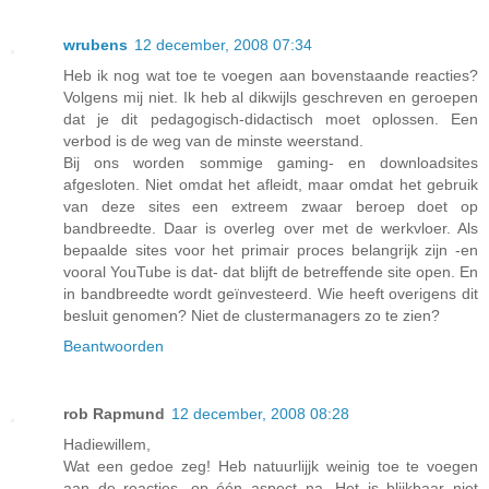
wrubens
12 december, 2008 07:34
Heb ik nog wat toe te voegen aan bovenstaande reacties?
Volgens mij niet. Ik heb al dikwijls geschreven en geroepen
dat je dit pedagogisch-didactisch moet oplossen. Een
verbod is de weg van de minste weerstand.
Bij ons worden sommige gaming- en downloadsites
afgesloten. Niet omdat het afleidt, maar omdat het gebruik
van deze sites een extreem zwaar beroep doet op
bandbreedte. Daar is overleg over met de werkvloer. Als
bepaalde sites voor het primair proces belangrijk zijn -en
vooral YouTube is dat- dat blijft de betreffende site open. En
in bandbreedte wordt geïnvesteerd. Wie heeft overigens dit
besluit genomen? Niet de clustermanagers zo te zien?
Beantwoorden
rob Rapmund
12 december, 2008 08:28
Hadiewillem,
Wat een gedoe zeg! Heb natuurlijjk weinig toe te voegen
aan de reacties, op één aspect na. Het is blijkbaar niet