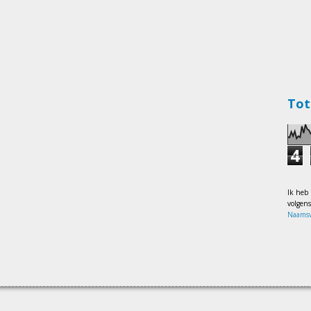
Tot
4
Ik heb
volgen
Naamsv