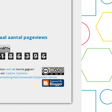
aal aantal pageviews
1
8
6
3
9
6
 mijn
werk
in licentie gegeven
s een
Creative Commons
ermelding-NietCommercieel-GelijkDelen licentie
.