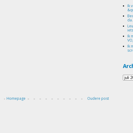
Ik 
&qu
Bed
da.
Leu
iets
Ik 
VO,
Ik 
scr
Arc
Homepage
Oudere post