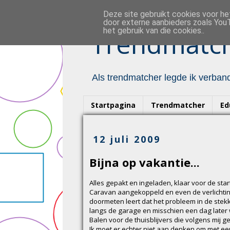
Deze site gebruikt cookies voor h
door externe aanbieders zoals YouT
het gebruik van die cookies..
Trendmatch
Als trendmatcher legde ik verband
Startpagina
Trendmatcher
Ed
12 juli 2009
Bijna op vakantie...
Alles gepakt en ingeladen, klaar voor de star
Caravan aangekoppeld en even de verlichting c
doormeten leert dat het probleem in de ste
langs de garage en misschien een dag later
Balen voor de thuisblijvers die volgens mij 
Ik moet er echter niet aan denken om met ee