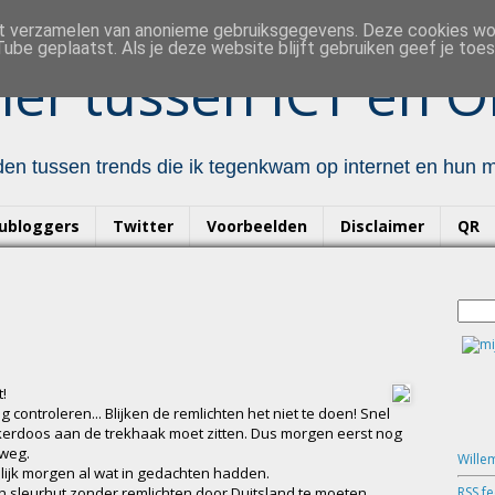
et verzamelen van anonieme gebruiksgegevens. Deze cookies w
ube geplaatst. Als je deze website blijft gebruiken geef je to
er tussen ICT en O
en tussen trends die ik tegenkwam op internet en hun mo
ubloggers
Twitter
Voorbeelden
Disclaimer
QR
t!
ontroleren... Blijken de remlichten het niet te doen! Snel
kkerdoos aan de trekhaak moet zitten. Dus morgen eerst nog
 weg.
Wille
gelijk morgen al wat in gedachten hadden.
RSS f
n sleurhut zonder remlichten door Duitsland te moeten