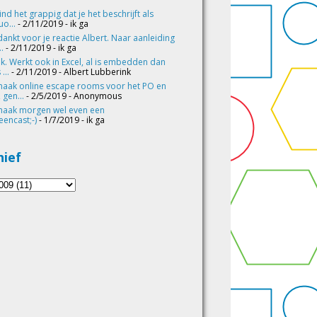
vind het grappig dat je het beschrijft als
o...
- 2/11/2019
- ik ga
ankt voor je reactie Albert. Naar aanleiding
..
- 2/11/2019
- ik ga
k. Werkt ook in Excel, al is embedden dan
 ...
- 2/11/2019
- Albert Lubberink
maak online escape rooms voor het PO en
 gen...
- 2/5/2019
- Anonymous
maak morgen wel even een
eencast;-)
- 1/7/2019
- ik ga
hief