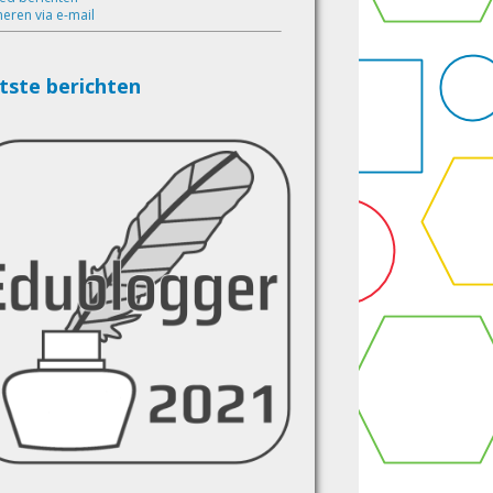
eren via e-mail
tste berichten