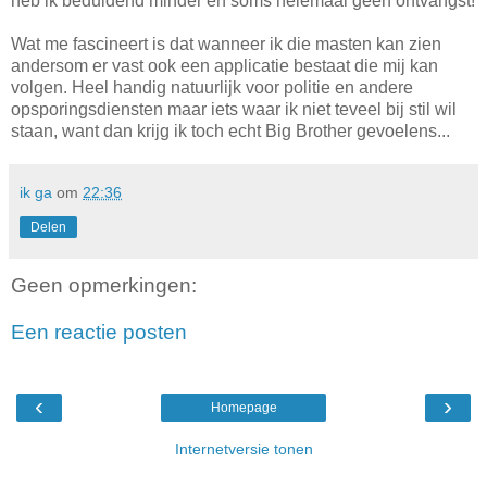
heb ik beduidend minder en soms helemaal geen ontvangst!
Wat me fascineert is dat wanneer ik die masten kan zien
andersom er vast ook een applicatie bestaat die mij kan
volgen. Heel handig natuurlijk voor politie en andere
opsporingsdiensten maar iets waar ik niet teveel bij stil wil
staan, want dan krijg ik toch echt Big Brother gevoelens...
ik ga
om
22:36
Delen
Geen opmerkingen:
Een reactie posten
‹
›
Homepage
Internetversie tonen