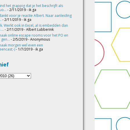
vind het grappig dat je het beschrijft als
o...
- 2/11/2019
- ik ga
ankt voor je reactie Albert. Naar aanleiding
..
- 2/11/2019
- ik ga
k. Werkt ook in Excel, al is embedden dan
 ...
- 2/11/2019
- Albert Lubberink
maak online escape rooms voor het PO en
 gen...
- 2/5/2019
- Anonymous
maak morgen wel even een
eencast;-)
- 1/7/2019
- ik ga
hief