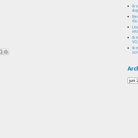
Ik 
&qu
Bed
da.
Leu
iets
Ik 
VO,
Ik 
scr
Arc