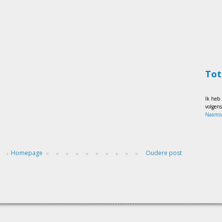
Tot
Ik heb
volgen
Naamsv
Homepage
Oudere post