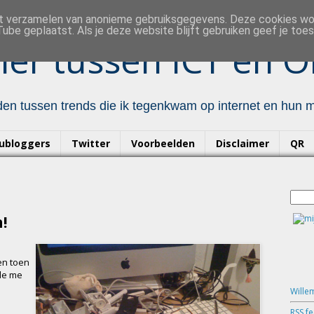
et verzamelen van anonieme gebruiksgegevens. Deze cookies w
ube geplaatst. Als je deze website blijft gebruiken geef je to
er tussen ICT en O
en tussen trends die ik tegenkwam op internet en hun mo
ubloggers
Twitter
Voorbeelden
Disclaimer
QR
!
en toen
rde me
Wille
RSS f