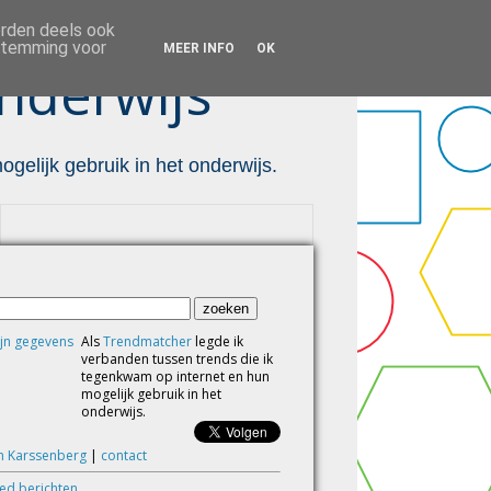
orden deels ook
estemming voor
MEER INFO
OK
nderwijs ™
gelijk gebruik in het onderwijs.
Als
Trendmatcher
legde ik
verbanden tussen trends die ik
tegenkwam op internet en hun
mogelijk gebruik in het
onderwijs.
m Karssenberg
|
contact
eed berichten