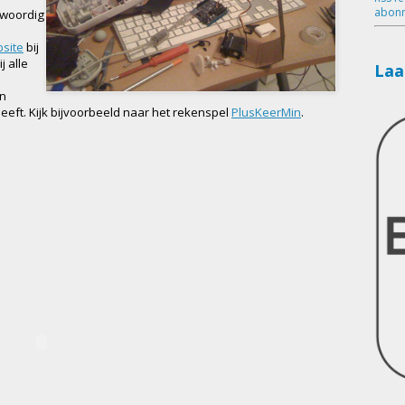
abonn
nwoordig
site
bij
j alle
Laa
en
 heeft. Kijk bijvoorbeeld naar het rekenspel
PlusKeerMin
.