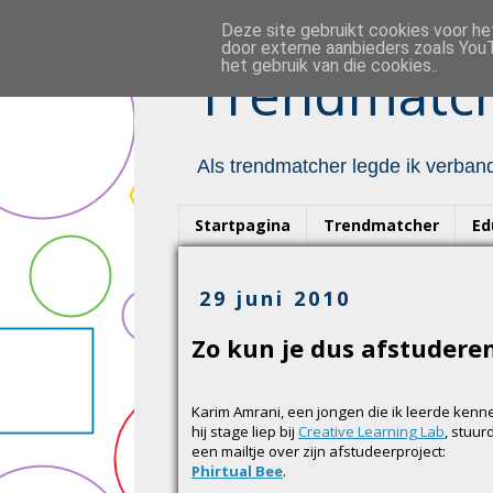
Deze site gebruikt cookies voor h
door externe aanbieders zoals YouT
het gebruik van die cookies..
Trendmatch
Als trendmatcher legde ik verband
Startpagina
Trendmatcher
Ed
29 juni 2010
Zo kun je dus afstuderen
Karim Amrani, een jongen die ik leerde kenn
hij stage liep bij
Creative Learning Lab
, stuu
een mailtje over zijn afstudeerproject:
Phirtual Bee
.