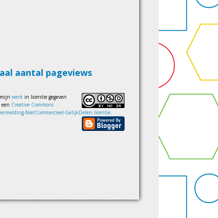
aal aantal pageviews
 mijn
werk
in licentie gegeven
s een
Creative Commons
ermelding-NietCommercieel-GelijkDelen licentie
.