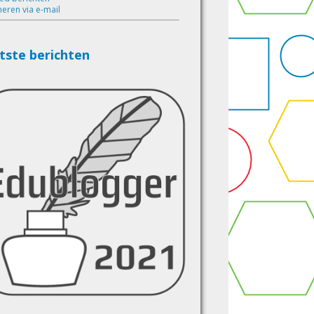
eren via e-mail
tste berichten