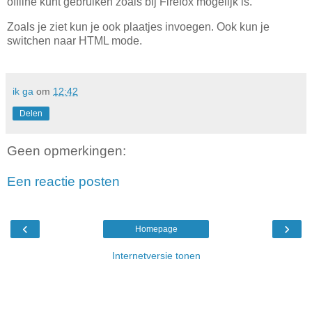
offline kunt gebruiken zoals bij Firefox mogelijk is.
Zoals je ziet kun je ook plaatjes invoegen. Ook kun je
switchen naar HTML mode.
ik ga
om
12:42
Delen
Geen opmerkingen:
Een reactie posten
‹
›
Homepage
Internetversie tonen