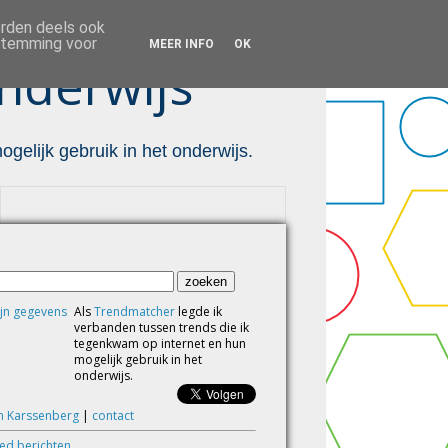
orden deels ook
estemming voor
MEER INFO
OK
nderwijs ™
gelijk gebruik in het onderwijs.
Als
Trendmatcher
legde ik
verbanden tussen trends die ik
tegenkwam op internet en hun
mogelijk gebruik in het
onderwijs.
m Karssenberg
|
contact
eed berichten