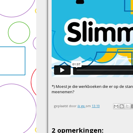
*) Moest je die werkboeken die er op de sta
meenemen?
geplaatst door
ik ga
om
13:19
2 opmerkingen: