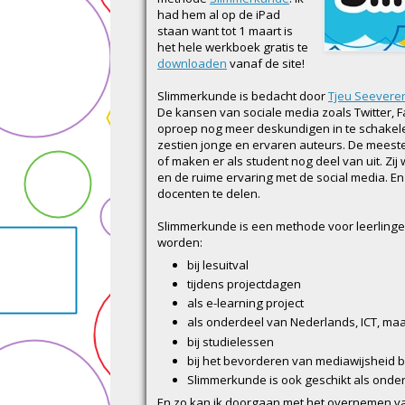
had hem al op de iPad
staan want tot 1 maart is
het hele werkboek gratis te
downloaden
vanaf de site!
Slimmerkunde is bedacht door
Tjeu Seevere
De kansen van sociale media zoals Twitter, 
oproep nog meer deskundigen in te schakelen.
zestien jonge en ervaren auteurs. De meest
of maken er als student nog deel van uit. Zij 
en de ruime ervaring met de social media. En
docenten te delen.
Slimmerkunde is een methode voor leerlingen
worden:
bij lesuitval
tijdens projectdagen
als e-learning project
als onderdeel van Nederlands, ICT, ma
bij studielessen
bij het bevorderen van mediawijsheid b
Slimmerkunde is ook geschikt als onder
En zo kan ik doorgaan met het overnemen v