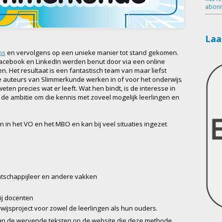
abonn
Laa
ns
en vervolgens op een unieke manier tot stand gekomen.
Facebook en LinkedIn werden benut door via een online
 Het resultaat is een fantastisch team van maar liefst
e auteurs van Slimmerkunde werken in of voor het onderwijs
weten precies wat er leeft. Wat hen bindt, is de interesse in
 de ambitie om die kennis met zoveel mogelijk leerlingen en
 in het VO en het MBO en kan bij veel situaties ingezet
atschappijleer en andere vakken
ij docenten
wijsproject voor zowel de leerlingen als hun ouders.
an de wervende teksten op de website die deze methode