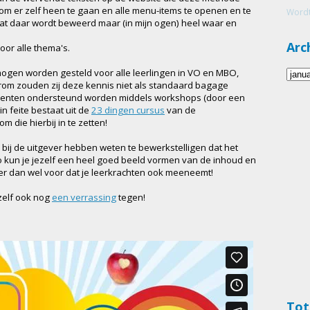
om er zelf heen te gaan en alle menu-items te openen en te
Wordt
wat daar wordt beweerd maar (in mijn ogen) heel waar en
Arc
oor alle thema's.
mogen worden gesteld voor alle leerlingen in VO en MBO,
rom zouden zij deze kennis niet als standaard bagage
enten ondersteund worden middels workshops (door een
in feite bestaat uit de
23 dingen cursus
van de
 die hierbij in te zetten!
s bij de uitgever hebben weten te bewerkstelligen dat het
Zo kun je jezelf een heel goed beeld vormen van de inhoud en
rg er dan wel voor dat je leerkrachten ook meeneemt!
zelf ook nog
een verrassing
tegen!
Tot