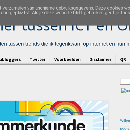
et verzamelen van anonieme gebruiksgegevens. Deze cookies w
ube geplaatst. Als je deze website blijft gebruiken geef je to
er tussen ICT en O
en tussen trends die ik tegenkwam op internet en hun mo
ubloggers
Twitter
Voorbeelden
Disclaimer
QR
Wille
RSS f