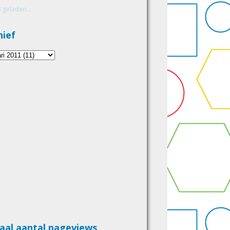
 geladen...
hief
aal aantal pageviews