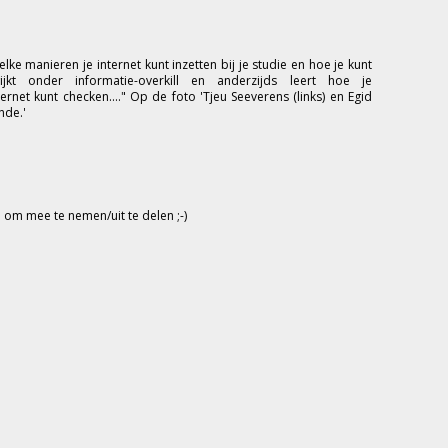
 welke manieren je internet kunt inzetten bij je studie en hoe je kunt
kt onder informatie-overkill en anderzijds leert hoe je
rnet kunt checken...." Op de foto 'Tjeu Seeverens (links) en Egid
nde.'
om mee te nemen/uit te delen ;-)