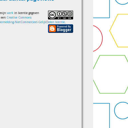
 mijn
werk
in licentie gegeven
s een
Creative Commons
ermelding-NietCommercieel-GelijkDelen licentie
.