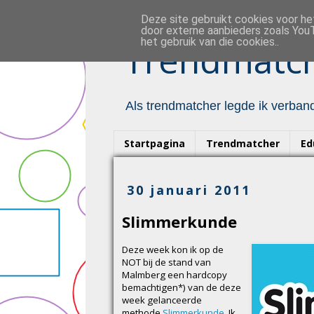
Deze site gebruikt cookies voor h
door externe aanbieders zoals YouT
het gebruik van die cookies..
Trendmatch
Als trendmatcher legde ik verband
Startpagina
Trendmatcher
Ed
30 januari 2011
Slimmerkunde
Deze week kon ik op de
NOT bij de stand van
Malmberg een hardcopy
bemachtigen*) van de deze
week gelanceerde
methode
Slimmerkunde
. Ik