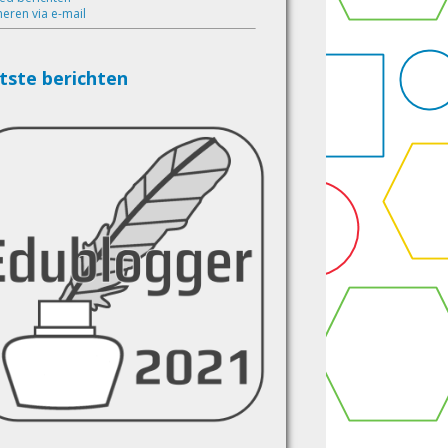
eren via e-mail
tste berichten