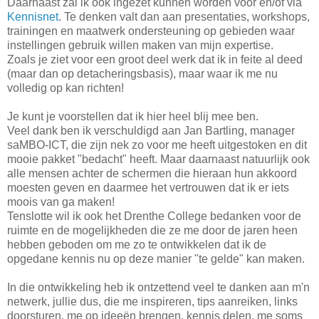
Daarnaast zal ik ook ingezet kunnen worden voor en/of via
Kennisnet
. Te denken valt dan aan presentaties, workshops,
trainingen en maatwerk ondersteuning op gebieden waar
instellingen gebruik willen maken van mijn expertise.
Zoals je ziet voor een groot deel werk dat ik in feite al deed
(maar dan op detacheringsbasis), maar waar ik me nu
volledig op kan richten!
Je kunt je voorstellen dat ik hier heel blij mee ben.
Veel dank ben ik verschuldigd aan Jan Bartling, manager
saMBO-ICT, die zijn nek zo voor me heeft uitgestoken en dit
mooie pakket "bedacht" heeft. Maar daarnaast natuurlijk ook
alle mensen achter de schermen die hieraan hun akkoord
moesten geven en daarmee het vertrouwen dat ik er iets
moois van ga maken!
Tenslotte wil ik ook het Drenthe College bedanken voor de
ruimte en de mogelijkheden die ze me door de jaren heen
hebben geboden om me zo te ontwikkelen dat ik de
opgedane kennis nu op deze manier "te gelde" kan maken.
In die ontwikkeling heb ik ontzettend veel te danken aan m'n
netwerk, jullie dus, die me inspireren, tips aanreiken, links
doorsturen, me op ideeën brengen, kennis delen, me soms