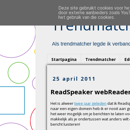
Deze site gebruikt cookies voor h
door externe aanbieders zoals YouT
het gebruik van die cookies..
Trendmatch
Als trendmatcher legde ik verband
Startpagina
Trendmatcher
Ed
25 april 2011
ReadSpeaker webReade
Het is alweer
twee jaar geleden
dat ik Reads
naar een eigen domein heb ik er nooit aan g
het weer mogelijk om je berichten te laten v
makkelijk als je ondertussen wat anders wilt
bericht luisteren!