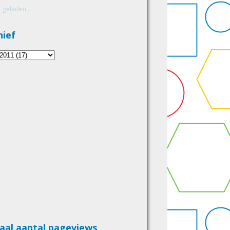
 geladen...
hief
aal aantal pageviews