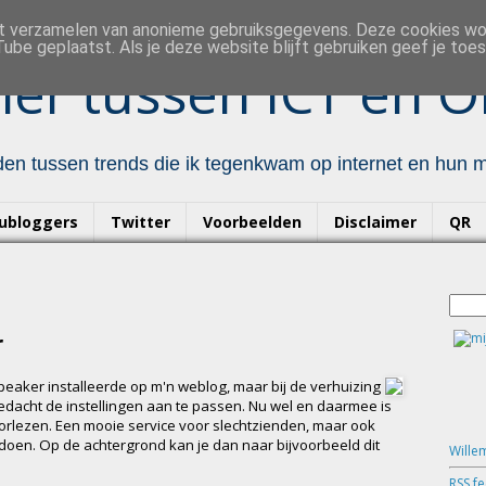
et verzamelen van anonieme gebruiksgegevens. Deze cookies w
ube geplaatst. Als je deze website blijft gebruiken geef je to
er tussen ICT en O
en tussen trends die ik tegenkwam op internet en hun mo
ubloggers
Twitter
Voorbeelden
Disclaimer
QR
r
peaker installeerde op m'n weblog, maar bij de verhuizing
edacht de instellingen aan te passen. Nu wel en daarmee is
oorlezen. Een mooie service voor slechtzienden, maar ook
 doen. Op de achtergrond kan je dan naar bijvoorbeeld dit
Wille
RSS f