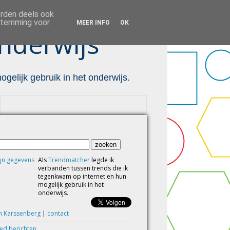
orden deels ook
estemming voor
MEER INFO
OK
nderwijs ™
gelijk gebruik in het onderwijs.
Als
Trendmatcher
legde ik
verbanden tussen trends die ik
tegenkwam op internet en hun
mogelijk gebruik in het
onderwijs.
m Karssenberg
|
contact
eed berichten