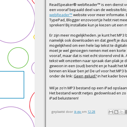
ReadSpeaker® webReader™ is een dienst voor
een vooraf bepaald deel van de website/blo
webReader™
website voor meer informatie. E
TypePad, Blogger enzovoort.Je hebt niet mee
spreken! Bij installatie kun je kiezen uit e
Er zijn meer mogelijkheden. je kunt het MP3
namelijk ook downloaden en dat geeft je du
mogelijkheid om een hele lap tekst te digital
moet je wel genoegen nemen met een korte
vooraf, maar dat is niet echt storend vind ik. 
tekst wilt omzetten naar spraak dan plak je d
gewoon in een (oud) bericht en je haalt het
binnen en klaar ben je! De url voor het MP3 
onder de link:
Geen geluid?
in het kader bov
Wil je zo'n MP3 bestand op een iPad opslaan?
Het bestand wordt netjes gedownload en zo 
iPad beluisteren!
geplaatst door
ik ga
om
12:28