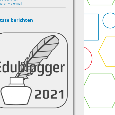
eren via e-mail
tste berichten