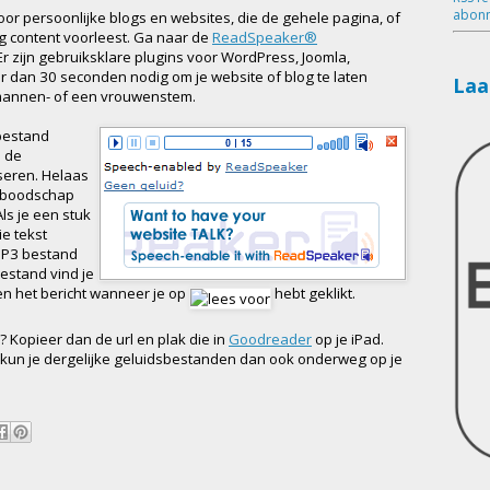
abonn
 persoonlijke blogs en websites, die de gehele pagina, of
g content voorleest. Ga naar de
ReadSpeaker®
r zijn gebruiksklare plugins voor WordPress, Joomla,
r dan 30 seconden nodig om je website of blog te laten
Laa
en mannen- of een vrouwenstem.
 bestand
s de
iseren. Helaas
 boodschap
Als je een stuk
ie tekst
 MP3 bestand
bestand vind je
en het bericht wanneer je op
hebt geklikt.
 Kopieer dan de url en plak die in
Goodreader
op je iPad.
kun je dergelijke geluidsbestanden dan ook onderweg op je