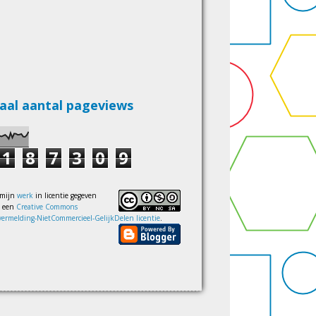
aal aantal pageviews
1
8
7
3
0
9
 mijn
werk
in licentie gegeven
s een
Creative Commons
ermelding-NietCommercieel-GelijkDelen licentie
.