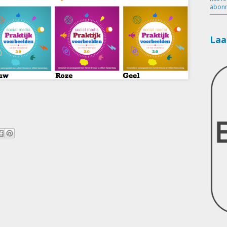
abonn
Laa