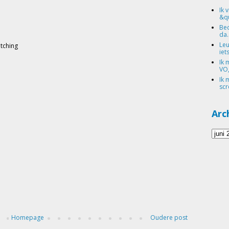
Ik 
&qu
Bed
da.
Leu
tching
iets
Ik 
VO,
Ik 
scr
Arc
Homepage
Oudere post