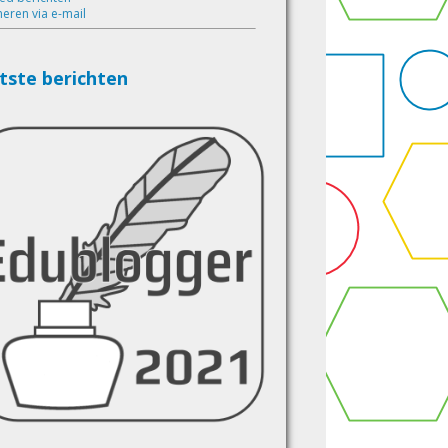
eren via e-mail
tste berichten