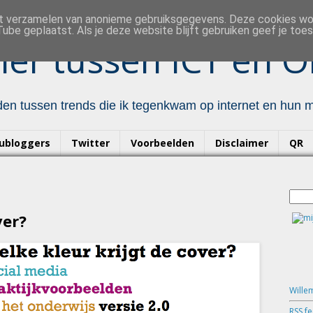
et verzamelen van anonieme gebruiksgegevens. Deze cookies w
ube geplaatst. Als je deze website blijft gebruiken geef je to
er tussen ICT en O
en tussen trends die ik tegenkwam op internet en hun mo
ubloggers
Twitter
Voorbeelden
Disclaimer
QR
ver?
Wille
RSS f