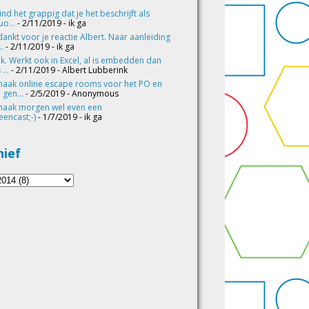
vind het grappig dat je het beschrijft als
o...
- 2/11/2019
- ik ga
ankt voor je reactie Albert. Naar aanleiding
..
- 2/11/2019
- ik ga
k. Werkt ook in Excel, al is embedden dan
 ...
- 2/11/2019
- Albert Lubberink
maak online escape rooms voor het PO en
 gen...
- 2/5/2019
- Anonymous
maak morgen wel even een
eencast;-)
- 1/7/2019
- ik ga
hief