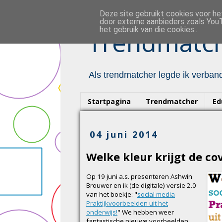
Deze site gebruikt cookies voor h
door externe aanbieders zoals YouT
het gebruik van die cookies..
Trendmatch
Als trendmatcher legde ik verband
Startpagina
Trendmatcher
Ed
04 juni 2014
Welke kleur krijgt de co
Op 19 juni a.s. presenteren Ashwin
Brouwer en ik (de digitale) versie 2.0
van het boekje: "
social media
Praktijkvoorbeelden uit het
onderwijs!
" We hebben weer
fantastische nieuwe voorbeelden