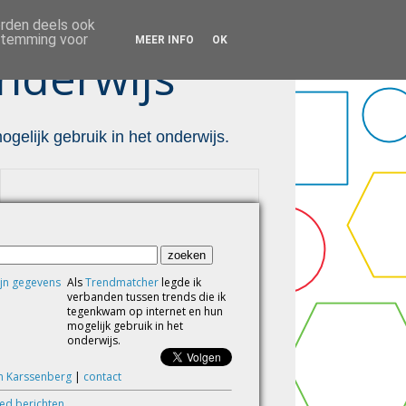
orden deels ook
estemming voor
MEER INFO
OK
nderwijs ™
gelijk gebruik in het onderwijs.
Als
Trendmatcher
legde ik
verbanden tussen trends die ik
tegenkwam op internet en hun
mogelijk gebruik in het
onderwijs.
m Karssenberg
|
contact
eed berichten