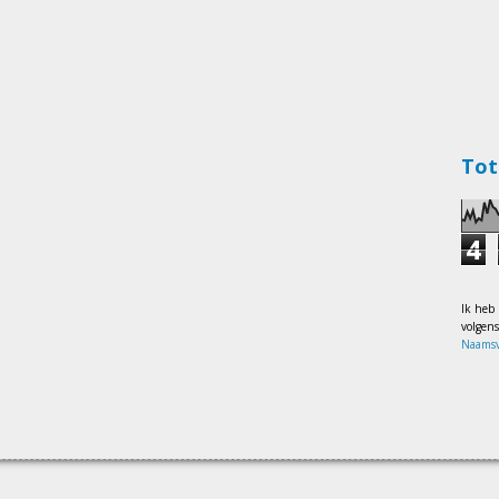
Tot
4
Ik heb
volgen
Naamsv