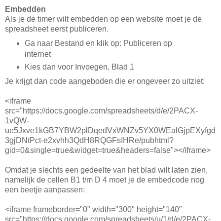
Embedden
Als je de timer wilt embedden op een website moet je de
spreadsheet eerst publiceren.
Ga naar Bestand en klik op: Publiceren op
internet
Kies dan voor Invoegen, Blad 1
Je krijgt dan code aangeboden die er ongeveer zo uitziet:
<iframe
src="https://docs.google.com/spreadsheets/d/e/2PACX-
1vQW-
ue5Jxve1kGB7YBW2plDqedVxWNZv5YX0WEalGjpEXyfgd
3gjDNtPct-e2xvhh3QdH8RQGFsIHRe/pubhtml?
gid=0&single=true&widget=true&headers=false"></iframe>
Omdat je slechts een gedeelte van het blad wilt laten zien,
namelijk de cellen B1 t/m D 4 moet je de embedcode nog
een beetje aanpassen:
<iframe frameborder="0" width="300" height="140"
src="https://docs.google.com/spreadsheets/u/1/d/e/2PACX-