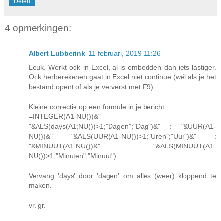
Delen
4 opmerkingen:
Albert Lubberink
11 februari, 2019 11:26
Leuk. Werkt ook in Excel, al is embedden dan iets lastiger.
Ook herberekenen gaat in Excel niet continue (wél als je het
bestand opent of als je ververst met F9).
Kleine correctie op een formule in je bericht:
=INTEGER(A1-NU())&"
"&ALS(days(A1;NU())>1;"Dagen";"Dag")&" : "&UUR(A1-
NU())&" "&ALS(UUR(A1-NU())>1;"Uren";"Uur")&" :
"&MINUUT(A1-NU())&" "&ALS(MINUUT(A1-
NU())>1;"Minuten";"Minuut")
Vervang 'days' door 'dagen' om alles (weer) kloppend te
maken.
vr. gr.