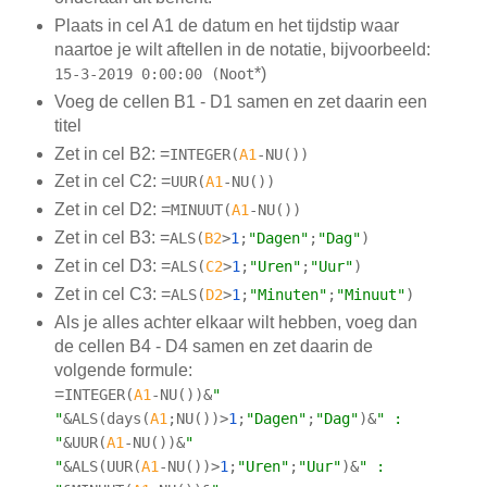
Plaats in cel A1 de datum en het tijdstip waar
naartoe je wilt aftellen in de notatie, bijvoorbeeld:
*)
15-3-2019 0:00:00 (Noot
Voeg de cellen B1 - D1 samen en zet daarin een
titel
Zet in cel B2: =
INTEGER
(
A1
-
NU
(
)
)
Zet in cel C2: =
UUR
(
A1
-
NU
(
)
)
Zet in cel D2: =
MINUUT
(
A1
-
NU
(
)
)
Zet in cel B3: =
ALS
(
B2
>
1
;
"Dagen"
;
"Dag"
)
Zet in cel D3: =
ALS
(
C2
>
1
;
"Uren"
;
"Uur"
)
Zet in cel C3: =
ALS
(
D2
>
1
;
"Minuten"
;
"Minuut"
)
Als je alles achter elkaar wilt hebben, voeg dan
de cellen B4 - D4 samen en zet daarin de
volgende formule:
=
INTEGER
(
A1
-
NU
(
)
)
&
" 
"
&
ALS
(
days
(
A1
;
NU
(
)
)
>
1
;
"Dagen"
;
"Dag"
)
&
" : 
"
&
UUR
(
A1
-
NU
(
)
)
&
" 
"
&
ALS
(
UUR
(
A1
-
NU
(
)
)
>
1
;
"Uren"
;
"Uur"
)
&
" : 