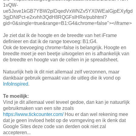
1vQW-
ue5Jxve1kGB7YBW2plDqedVxWNZv5YX0WEalGjpEXyfgd
3gjDNtPct-e2xvhh3QdH8RQGFsIHRe/pubhtml?
gid=0&single=true&range=B1:G4&chrome=false"></iframe>
Je ziet dat ik de hoogte en de breedte van het iFrame
definieer en dat ik de range toevoeg: B1:G4.
Ook de toevoeging chrome=false is belangrijk. Hoogte en
breedte moet je een beetje uitvogelen en is afhankelijk van
de breedte en hoogte van de cellen in je spreadsheet.
Natuurlijk heb ik dit niet allemaal zelf verzonnen, maar
dankbaar gebruik gemaakt van de uitleg die ik vond op
InfoInspired
.
Te moeilijk:
Vind je dit allemaal veel teveel gedoe, dan kan je natuurlijk
gebruikmaken van een site zoals
https://www.tickcounter.com/
Hou er dan wel rekening mee
dat je geen invloed hebt op de vormgeving en ik denk dat
Google Sites deze code van derden ook niet zal
accepteren...