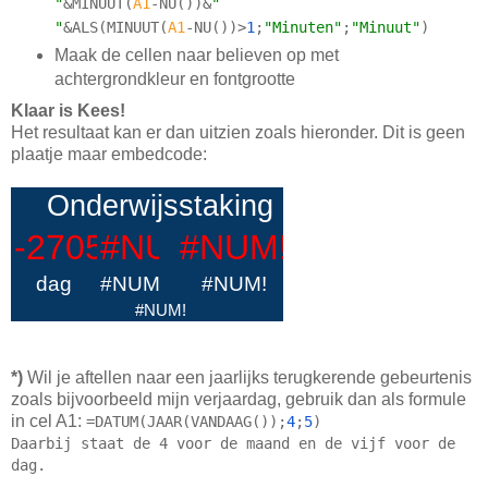
"
&
MINUUT
(
A1
-
NU
(
)
)
&
" 
"
&
ALS
(
MINUUT
(
A1
-
NU
(
)
)
>
1
;
"Minuten"
;
"Minuut"
)
Maak de cellen naar believen op met
achtergrondkleur en fontgrootte
Klaar is Kees!
Het resultaat kan er dan uitzien zoals hieronder. Dit is geen
plaatje maar embedcode:
*)
Wil je aftellen naar een jaarlijks terugkerende gebeurtenis
zoals bijvoorbeeld mijn verjaardag, gebruik dan als formule
in cel A1:
=
DATUM
(
JAAR
(
VANDAAG
(
)
)
;
4
;
5
)
Daarbij staat de 4 voor de maand en de vijf voor de 
dag.