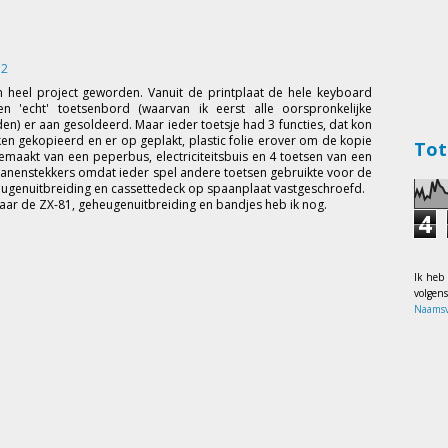
32
 heel project geworden. Vanuit de printplaat de hele keyboard
n 'echt' toetsenbord (waarvan ik eerst alle oorspronkelijke
en) er aan gesoldeerd. Maar ieder toetsje had 3 functies, dat kon
en gekopieerd en er op geplakt, plastic folie erover om de kopie
Tot
maakt van een peperbus, electriciteitsbuis en 4 toetsen van een
anenstekkers omdat ieder spel andere toetsen gebruikte voor de
heugenuitbreiding en cassettedeck op spaanplaat vastgeschroefd.
r de ZX-81, geheugenuitbreiding en bandjes heb ik nog.
4
Ik heb
volgen
Naamsv