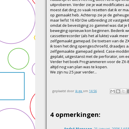
uitproberen. Verder zie je wat modificaties a
moest dat ding zo vaak resetten dat ik er ma
op gemaakt heb. Achterop zie je de geheuge
maar liefst 16 Kb! Die uitbreiding zit vastge
omdat de bevestiging zo gammel was dat je b
beweging opnieuw kon beginnen. Bedenk we
cassetterecorder (als het al lukte) vaak mee
zelfgemaakt gamepad. De toetsen van de ZX-8
ik toen het ding opengeschroefd, draadjes a
zelfgemaakte gamepad geleid. Case-modding i
geplakt, uitgestanst met de perforator, om e
Verder het boek Programmeren voor de ZX-81, 
altijd nog van plan was te kopen.
We zijn nu 25 jaar verder...
geplaatst door
ik ga
om
14:56
4 opmerkingen:
André Manssen
21 januari, 2006 14:5