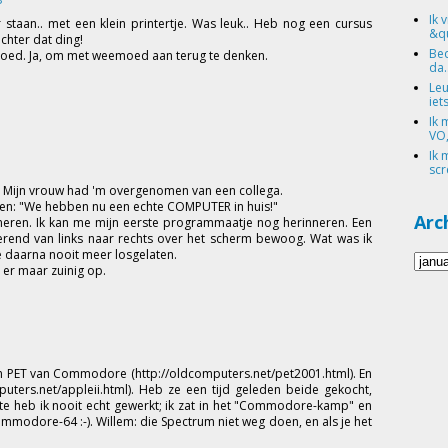
Ik 
staan.. met een klein printertje. Was leuk.. Heb nog een cursus
&qu
hter dat ding!
Bed
 goed. Ja, om met weemoed aan terug te denken.
da.
Leu
iets
Ik 
VO,
Ik 
scr
 Mijn vrouw had 'm overgenomen van een collega.
ren: "We hebben nu een echte COMPUTER in huis!"
Arc
eren. Ik kan me mijn eerste programmaatje nog herinneren. Een
kerend van links naar rechts over het scherm bewoog. Wat was ik
 daarna nooit meer losgelaten.
 er maar zuinig op.
en PET van Commodore (http://oldcomputers.net/pet2001.html). En
uters.net/appleii.html). Heb ze een tijd geleden beide gekocht,
te heb ik nooit echt gewerkt; ik zat in het "Commodore-kamp" en
modore-64 :-). Willem: die Spectrum niet weg doen, en als je het