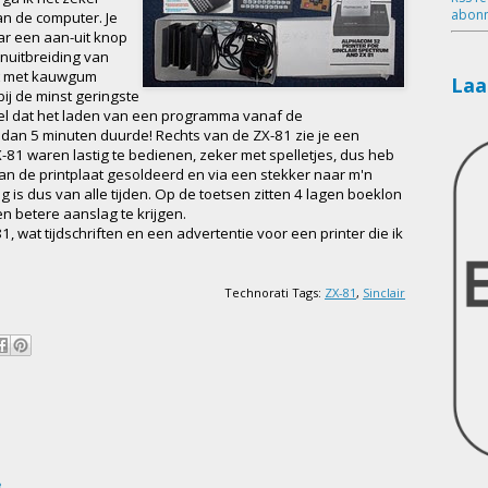
abonn
an de computer. Je
ar een aan-uit knop
nuitbreiding van
kit met kauwgum
Laa
ij de minst geringste
l dat het laden van een programma vanaf de
r dan 5 minuten duurde! Rechts van de ZX-81 zie je een
1 waren lastig te bedienen, zeker met spelletjes, dus heb
an de printplaat gesoldeerd en via een stekker naar m'n
s dus van alle tijden. Op de toetsen zitten 4 lagen boeklon
en betere aanslag te krijgen.
wat tijdschriften en een advertentie voor een printer die ik
Technorati Tags:
ZX-81
,
Sinclair
8