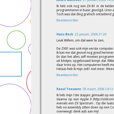
Ik heb ook nog een ZX-81 in de kelder 
programmeren in basic gevolgd. Uren ac
Toch was dat ding grafisch ontzettend
Beantwoorden
Hans Beck
22 januari, 2006 21:20
Leuk Willem, om dat weer te zien,
De ZX81 was ook mijn eerste computer.
Ik kan me dat gevoel nog goed herinne
En dan het alles zelf moeten programm
uit blokjes opgebouwd konijn dat flik
daar trots op. Het computeren heeft me
Helaas heb ik mijn zx81 niet meer. Wees
Beantwoorden
Raoul Teeuwen
05 maart, 2006 14:13
Ik heb mijn 1ste stapjes gemaakt op e
daarna op een Apple II (http://oldcomp
evenals een ZX Spectrum . Op die laats
heb oa assembly zitten doen op een Com
overweegt: denk aub aan mij!