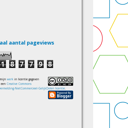
aal aantal pageviews
1
8
7
7
9
8
 mijn
werk
in licentie gegeven
s een
Creative Commons
ermelding-NietCommercieel-GelijkDelen licentie
.