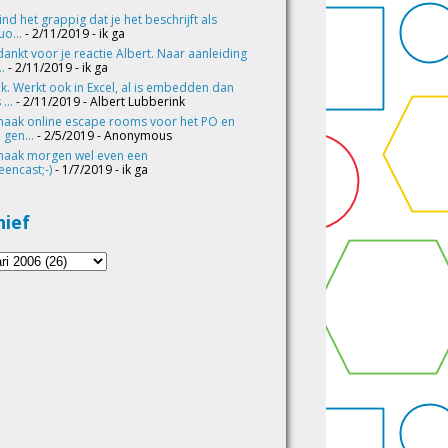
vind het grappig dat je het beschrijft als
o...
- 2/11/2019
- ik ga
ankt voor je reactie Albert. Naar aanleiding
..
- 2/11/2019
- ik ga
k. Werkt ook in Excel, al is embedden dan
 ...
- 2/11/2019
- Albert Lubberink
maak online escape rooms voor het PO en
 gen...
- 2/5/2019
- Anonymous
maak morgen wel even een
eencast;-)
- 1/7/2019
- ik ga
hief