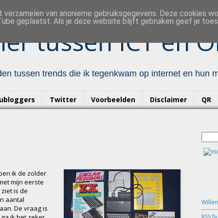
et verzamelen van anonieme gebruiksgegevens. Deze cookies w
ube geplaatst. Als je deze website blijft gebruiken geef je to
er tussen ICT en O
en tussen trends die ik tegenkwam op internet en hun mo
ubloggers
Twitter
Voorbeelden
Disclaimer
QR
ben ik de zolder
et mijn eerste
 ziet is de
n aantal
Wille
aan. De vraag is
RSS f
d ga ik het zeker