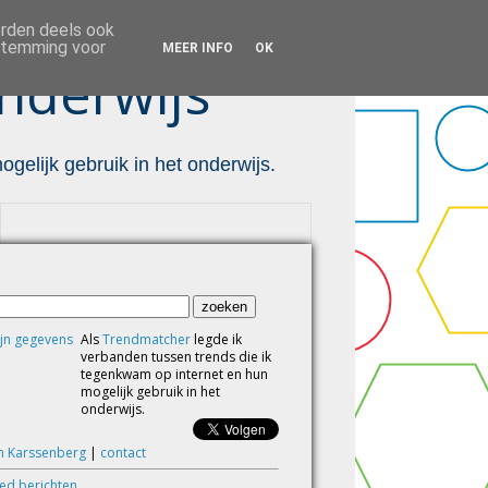
orden deels ook
estemming voor
MEER INFO
OK
nderwijs ™
gelijk gebruik in het onderwijs.
Als
Trendmatcher
legde ik
verbanden tussen trends die ik
tegenkwam op internet en hun
mogelijk gebruik in het
onderwijs.
m Karssenberg
|
contact
eed berichten