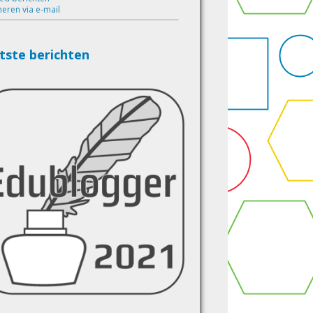
eren via e-mail
tste berichten