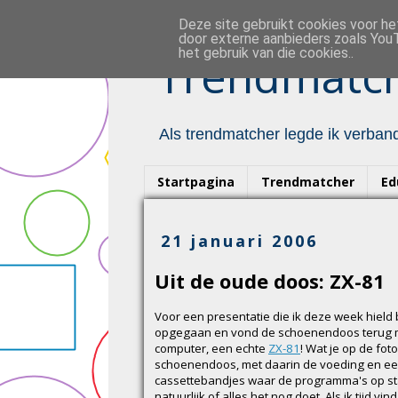
Deze site gebruikt cookies voor h
door externe aanbieders zoals YouT
het gebruik van die cookies..
Trendmatch
Als trendmatcher legde ik verband
Startpagina
Trendmatcher
Ed
21 januari 2006
Uit de oude doos: ZX-81
Voor een presentatie die ik deze week hield 
opgegaan en vond de schoenendoos terug m
computer, een echte
ZX-81
! Wat je op de foto
schoenendoos, met daarin de voeding en ee
cassettebandjes waar de programma's op st
natuurlijk of alles het nog doet. Als ik tijd vin