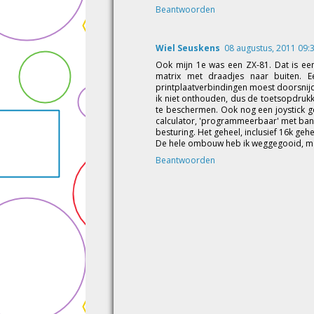
Beantwoorden
Wiel Seuskens
08 augustus, 2011 09:
Ook mijn 1e was een ZX-81. Dat is een
matrix met draadjes naar buiten. Ee
printplaatverbindingen moest doorsnijd
ik niet onthouden, dus de toetsopdrukk
te beschermen. Ook nog een joystick ge
calculator, 'programmeerbaar' met ban
besturing. Het geheel, inclusief 16k ge
De hele ombouw heb ik weggegooid, maa
Beantwoorden