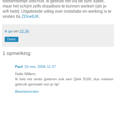
toetsenbordje uitschuif. Ik gebruik het via de sync kabel,
maar het schijnt zelfs draadloos te kunnen werken (als je
wifi hebt). Uitgebreide uitleg over installatie en werking is te
vinden bij
ZDnetUK
.
ik ga
om
22:36
Delen
1 opmerking:
Paul
10 mei, 2006 11:37
Hallo Willem,
Ik heb net sinds gisteren ook een Qtek 9100, dus meteen
gebruik gemaakt van je tip!
Beantwoorden