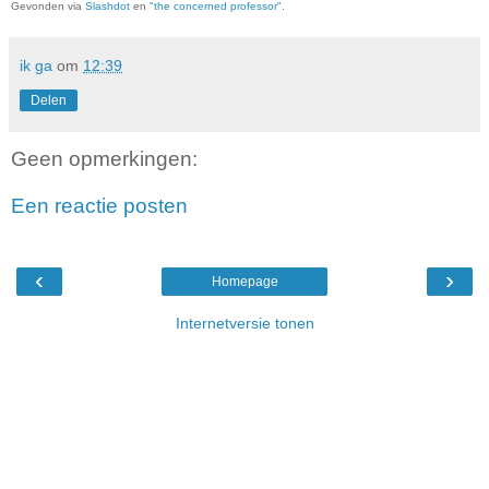
Gevonden via
Slashdot
en
"the concerned professor"
.
ik ga
om
12:39
Delen
Geen opmerkingen:
Een reactie posten
‹
›
Homepage
Internetversie tonen