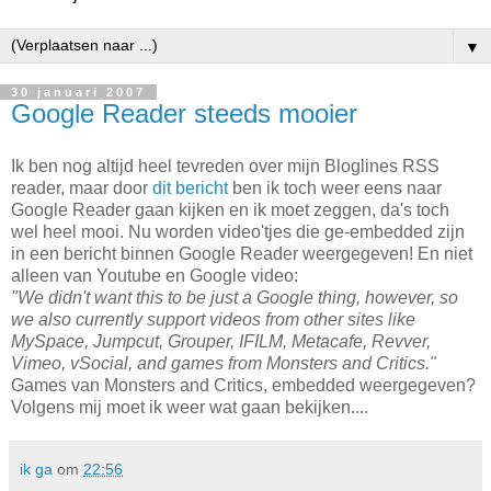
▼
30 januari 2007
Google Reader steeds mooier
Ik ben nog altijd heel tevreden over mijn Bloglines RSS
reader, maar door
dit bericht
ben ik toch weer eens naar
Google Reader gaan kijken en ik moet zeggen, da's toch
wel heel mooi. Nu worden video'tjes die ge-embedded zijn
in een bericht binnen Google Reader weergegeven! En niet
alleen van Youtube en Google video:
"We didn't want this to be just a Google thing, however, so
we also currently support videos from other sites like
MySpace, Jumpcut, Grouper, IFILM, Metacafe, Revver,
Vimeo, vSocial, and games from Monsters and Critics."
Games van Monsters and Critics, embedded weergegeven?
Volgens mij moet ik weer wat gaan bekijken....
ik ga
om
22:56