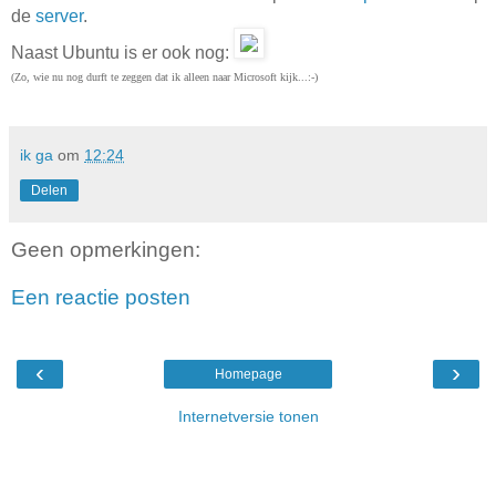
de
server
.
Naast Ubuntu is er ook nog:
(Zo, wie nu nog durft te zeggen dat ik alleen naar Microsoft kijk...:-)
ik ga
om
12:24
Delen
Geen opmerkingen:
Een reactie posten
‹
›
Homepage
Internetversie tonen