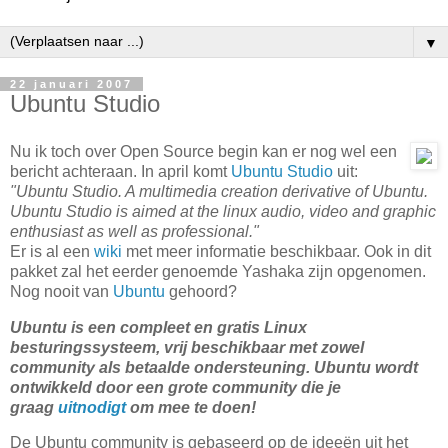
▼
22 januari 2007
Ubuntu Studio
Nu ik toch over Open Source begin kan er nog wel een
bericht achteraan. In april komt
Ubuntu Studio
uit:
"Ubuntu Studio. A multimedia creation derivative of Ubuntu.
Ubuntu Studio is aimed at the linux audio, video and graphic
enthusiast as well as professional."
Er is al een
wiki
met meer informatie beschikbaar. Ook in dit
pakket zal het eerder genoemde Yashaka zijn opgenomen.
Nog nooit van
Ubuntu
gehoord?
Ubuntu is een compleet en gratis Linux
besturingssysteem, vrij beschikbaar met zowel
community als betaalde ondersteuning. Ubuntu wordt
ontwikkeld door een grote community die je
graag
uitnodigt
om mee te doen!
De Ubuntu community is gebaseerd op de ideeën uit het