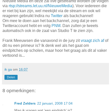
Nieuwe Media en deze zal live gestreamd worden (te volgen
via
rtsp://streams.let.uu.nl/NieuweMedia
). Voor iedereen die
er niet bij kan zijn, wel meekijkt via de stream en ook wil
reageren gebruikt Indira nu
Twitter
als backchannel!
Om mee te doen aan het backchannel, zorg dat je een
Twitteraccount hebt en volg
PNM
. Dan zullen je tweets
automatisch ook in de zaal van Studio T te zien zijn.
Frank Meeuwsen die vanavond in de jury zit
vraagt zich af
of
dit nu een primeur is? Ik denk wel als het gaat om
eindpitches op scholen, maar hoor het graag als dit al vaker
vertoond is...
ik ga
om
16:07
Delen
8 opmerkingen:
Fred Zelders
22 januari, 2008 17:04
Mag ik vragen wat 'een eindpitch' is?