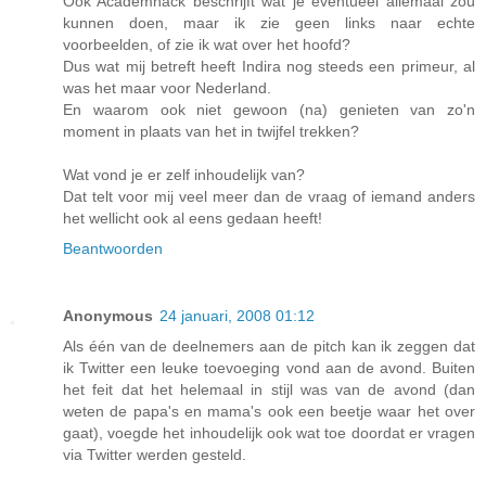
Ook Academhack beschrijft wat je eventueel allemaal zou
kunnen doen, maar ik zie geen links naar echte
voorbeelden, of zie ik wat over het hoofd?
Dus wat mij betreft heeft Indira nog steeds een primeur, al
was het maar voor Nederland.
En waarom ook niet gewoon (na) genieten van zo'n
moment in plaats van het in twijfel trekken?
Wat vond je er zelf inhoudelijk van?
Dat telt voor mij veel meer dan de vraag of iemand anders
het wellicht ook al eens gedaan heeft!
Beantwoorden
Anonymous
24 januari, 2008 01:12
Als één van de deelnemers aan de pitch kan ik zeggen dat
ik Twitter een leuke toevoeging vond aan de avond. Buiten
het feit dat het helemaal in stijl was van de avond (dan
weten de papa's en mama's ook een beetje waar het over
gaat), voegde het inhoudelijk ook wat toe doordat er vragen
via Twitter werden gesteld.