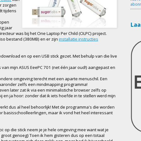
abonn
or zorgen
t tijdens
 open
Laa
ig jaar
recteur was bij het One Laptop Per Child (OLPC) project.
 iso bestand (380MB) en er zijn
installatie instructies
ownload en op een USB stick gezet. Met behulp van die live
s van mijn ASUS EeePC 701 (net één jaar oud!) aangepast en
ondere omgeving terecht met een aparte menuschil. Een
 waaronder zelfs een mindmapping programma!
even later zat ik via een minimalistiche browser zelfs op
 en ja hoor: zonder dat ik iets hoefde in te stellen werd mijn
erkt dus al heel behoorlijk! Met de programma's die worden
 basisschoolleerlingen, maar ik vond het heel interessant
oi: op die stick neem je je hele omgeving mee want wat je
s groot genoeg) Toen ik hem gisteren dus op een totaal
het systeem zich daar gelijk aan, maar had ik bijvoorbeeld