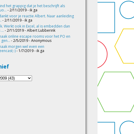
vind het grappig dat je het beschrijft als
o...
- 2/11/2019
- ik ga
ankt voor je reactie Albert. Naar aanleiding
..
- 2/11/2019
- ik ga
k. Werkt ook in Excel, al is embedden dan
 ...
- 2/11/2019
- Albert Lubberink
maak online escape rooms voor het PO en
 gen...
- 2/5/2019
- Anonymous
maak morgen wel even een
eencast;-)
- 1/7/2019
- ik ga
hief