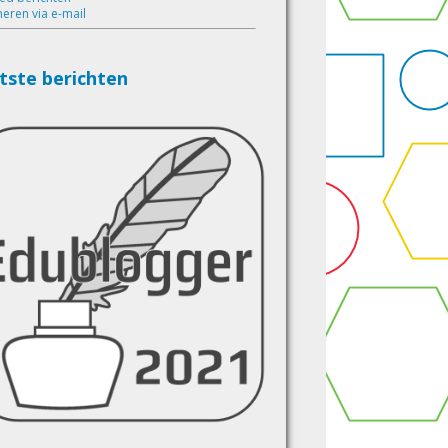
eren via e-mail
tste berichten