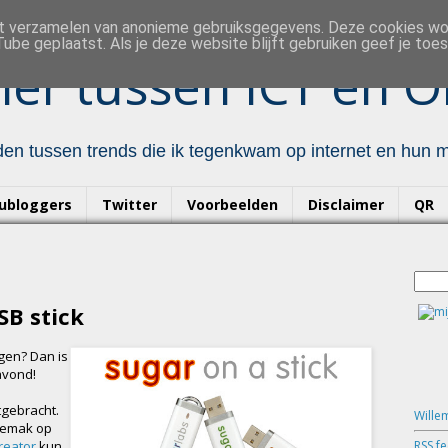
et verzamelen van anonieme gebruiksgegevens. Deze cookies w
ube geplaatst. Als je deze website blijft gebruiken geef je to
er tussen ICT en O
en tussen trends die ik tegenkwam op internet en hun mo
ubloggers
Twitter
Voorbeelden
Disclaimer
QR
SB stick
ggen? Dan is
avond!
tgebracht.
Wille
 gemak op
RSS f
creator
kun