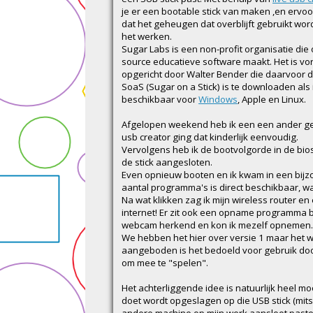
je er een bootable stick van maken ,en ervo
dat het geheugen dat overblijft gebruikt word
het werken.
Sugar Labs is een non-profit organisatie die
source educatieve software maakt. Het is vor
opgericht door Walter Bender die daarvoor di
SoaS (Sugar on a Stick) is te downloaden als
beschikbaar voor
Windows
, Apple en Linux.
Afgelopen weekend heb ik een een ander ged
usb creator ging dat kinderlijk eenvoudig.
Vervolgens heb ik de bootvolgorde in de bio
de stick aangesloten.
Even opnieuw booten en ik kwam in een bijz
aantal programma's is direct beschikbaar,
Na wat klikken zag ik mijn wireless router en 
internet! Er zit ook een opname programma bij
webcam herkend en kon ik mezelf opnemen.
We hebben het hier over versie 1 maar het w
aangeboden is het bedoeld voor gebruik door
om mee te "spelen".
Het achterliggende idee is natuurlijk heel mo
doet wordt opgeslagen op die USB stick (mit
andere machine op mijn werk aansloot paste 