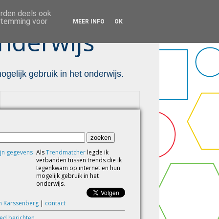
orden deels ook
estemming voor
MEER INFO
OK
nderwijs ™
gelijk gebruik in het onderwijs.
Als
Trendmatcher
legde ik
verbanden tussen trends die ik
tegenkwam op internet en hun
mogelijk gebruik in het
onderwijs.
m Karssenberg
|
contact
eed berichten