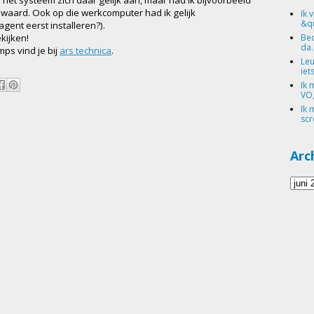
ewaard. Ook op die werkcomputer had ik gelijk
Ik 
&qu
gent eerst installeren?).
Bed
kijken!
da.
ps vind je bij
ars technica
.
Leu
iets
Ik 
VO,
Ik 
scr
Arc