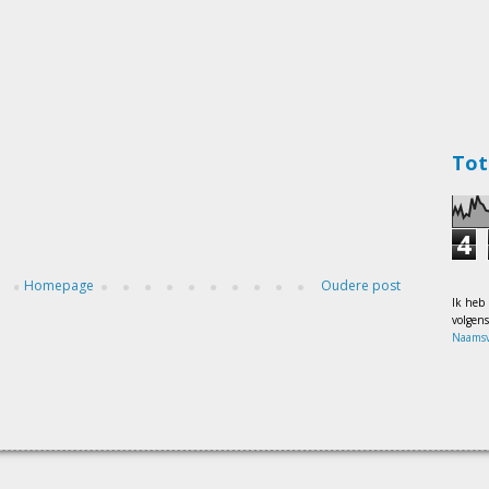
Tot
4
Homepage
Oudere post
Ik heb
volgen
Naamsv