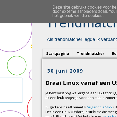
Deze site gebruikt cookies voor h
door externe aanbieders zoals YouT
het gebruik van die cookies..
Trendmatch
Als trendmatcher legde ik verband
Startpagina
Trendmatcher
Ed
30 juni 2009
Draai Linux vanaf een U
Je hebt vast nog wel ergens een USB stick li
dit een leuk projectje voor een mooie zomer
SugarLabs heeft namelijk
Sugar on a Stick
ui
Het is een Linux (Fedora) distributie die met
een SUB stick past. Met behulp van
live usb 