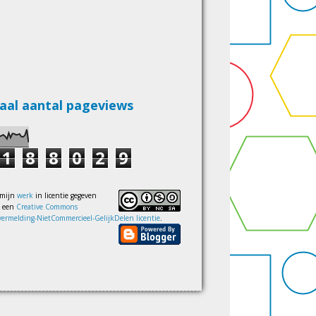
aal aantal pageviews
1
8
8
0
2
9
 mijn
werk
in licentie gegeven
s een
Creative Commons
ermelding-NietCommercieel-GelijkDelen licentie
.