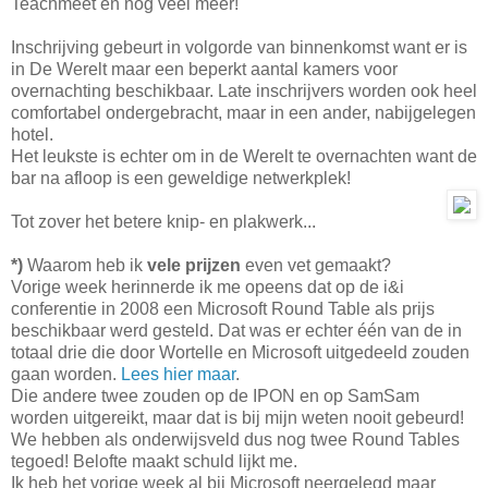
Teachmeet en nog veel meer!
Inschrijving gebeurt in volgorde van binnenkomst want er is
in De Werelt maar een beperkt aantal kamers voor
overnachting beschikbaar. Late inschrijvers worden ook heel
comfortabel ondergebracht, maar in een ander, nabijgelegen
hotel.
Het leukste is echter om in de Werelt te overnachten want de
bar na afloop is een geweldige netwerkplek!
Tot zover het betere knip- en plakwerk...
*)
Waarom heb ik
vele prijzen
even vet gemaakt?
Vorige week herinnerde ik me opeens dat op de i&i
conferentie in 2008 een Microsoft Round Table als prijs
beschikbaar werd gesteld. Dat was er echter één van de in
totaal drie die door Wortelle en Microsoft uitgedeeld zouden
gaan worden.
Lees hier maar
.
Die andere twee zouden op de IPON en op SamSam
worden uitgereikt, maar dat is bij mijn weten nooit gebeurd!
We hebben als onderwijsveld dus nog twee Round Tables
tegoed! Belofte maakt schuld lijkt me.
Ik heb het vorige week al bij Microsoft neergelegd maar