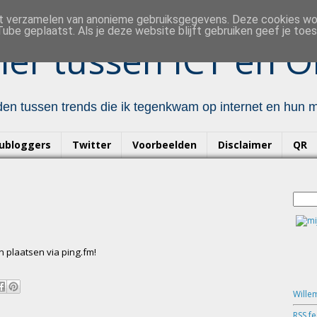
et verzamelen van anonieme gebruiksgegevens. Deze cookies w
ube geplaatst. Als je deze website blijft gebruiken geef je to
er tussen ICT en O
en tussen trends die ik tegenkwam op internet en hun mo
ubloggers
Twitter
Voorbeelden
Disclaimer
QR
n plaatsen via ping.fm!
Wille
RSS f