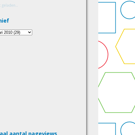
 geladen...
hief
aal aantal pageviews