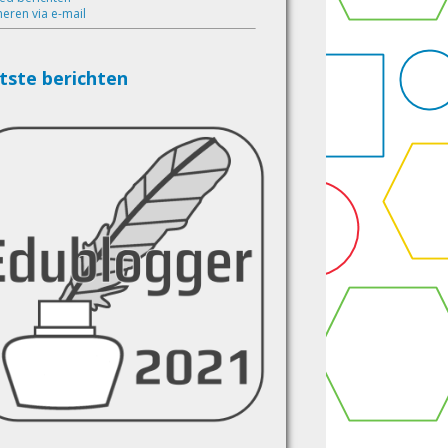
eren via e-mail
tste berichten