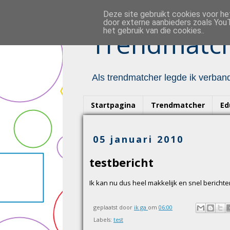
Deze site gebruikt cookies voor h
door externe aanbieders zoals YouT
het gebruik van die cookies..
Trendmatch
Als trendmatcher legde ik verband
Startpagina
Trendmatcher
Ed
05 januari 2010
testbericht
Ik kan nu dus heel makkelijk en snel berichte
geplaatst door
ik ga
om
06:00
Labels:
test