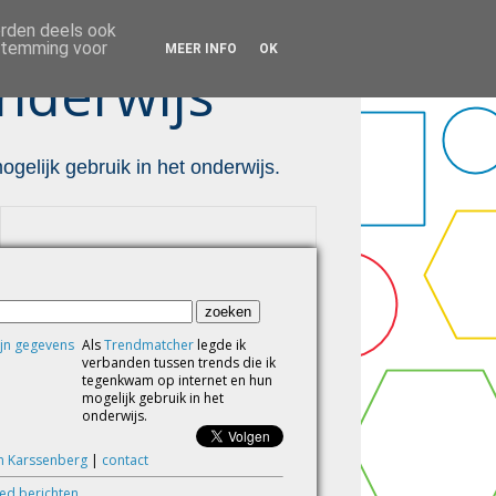
orden deels ook
estemming voor
MEER INFO
OK
nderwijs ™
gelijk gebruik in het onderwijs.
Als
Trendmatcher
legde ik
verbanden tussen trends die ik
tegenkwam op internet en hun
mogelijk gebruik in het
onderwijs.
m Karssenberg
|
contact
eed berichten