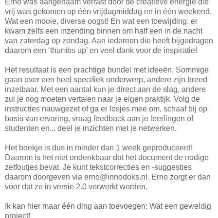
Erno was aangenaam verrast door de creatieve energie die
vrij was gekomen op één vrijdagmiddag en in één weekend.
Wat een mooie, diverse oogst! En wat een toewijding: er
kwam zelfs een inzending binnen om half een in de nacht
van zaterdag op zondag. Aan iedereen die heeft bijgedragen
daarom een ‘thumbs up’ en veel dank voor de inspiratie!
Het resultaat is een prachtige bundel met ideeën. Sommige
gaan over een heel specifiek onderwerp, andere zijn breed
inzetbaar. Met een aantal kun je direct aan de slag, andere
zul je nog moeten vertalen naar je eigen praktijk. Volg de
instructies nauwgezet of ga er losjes mee om, schaaf bij op
basis van ervaring, vraag feedback aan je leerlingen of
studenten en... deel je inzichten met je netwerken.
Het boekje is dus in minder dan 1 week geproduceerd!
Daarom is het niet ondenkbaar dat het document de nodige
zetfoutjes bevat. Je kunt tekstcorrecties en -suggesties
daarom doorgeven via erno@innodoks.nl. Erno zorgt er dan
voor dat ze in versie 2.0 verwerkt worden.
Ik kan hier maar één ding aan toevoegen: Wat een geweldig
project!