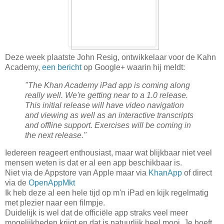
Deze week plaatste John Resig, ontwikkelaar voor de Kahn
Academy,
een bericht
op Google+ waarin hij meldt:
"The Khan Academy iPad app is coming along
really well. We're getting near to a 1.0 release.
This initial release will have video navigation
and viewing as well as an interactive transcripts
and offline support. Exercises will be coming in
the next release."
Iedereen reageert enthousiast, maar wat blijkbaar niet veel
mensen weten is dat er al een app beschikbaar is.
Niet via de Appstore van Apple maar via
KhanApp
of direct
via de
OpenAppMkt
Ik heb deze al een hele tijd op m'n iPad en kijk regelmatig
met plezier naar een filmpje.
Duidelijk is wel dat de officiële app straks veel meer
mogelijkheden krijgt en dat is natuurlijk heel mooi. Je hoeft