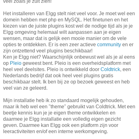
veel zoals je zult zien!
Het installeren van Elgg stelt niet veel voor. Je moet wel een
domein hebben met php en MySQL. Het finetunen en het
kiezen van de juiste plugins kost wel de nodige tijd als je je
Elgg omgeving helemaal wilt aanpassen aan je eigen
wensen, maar dat is gelijk een mooie manier om de vele
opties te ontdekken. Er is een zeer actieve
community
en er
zijn ontzettend veel plugins beschikbaar!
Ken je Elgg niet? Waarschijnlijk onbewust wel als je al eens
op
Pleio
geweest bent. Pleio is een overheidsplatform met
heel veel deelsites. Pleio is ontwikkeld door
Coldtrick
, een
Nederlands bedrijf dat ook heel veel plugins gratis
beschikbaar stelt. Ik ben bij ze op bezoek geweest en heb
veel van ze geleerd.
Mijn installatie heb ik zo standaard mogelijk gehouden,
maar ik heb wel een "theme" gebruikt van Coldtrick. Met een
beetje kennis kun je je eigen theme ontwikkelen en
daarmee je Elgg installatie een volledig eigen gezicht
geven. Daarmee kan Elgg ook een platform zijn voor
leeractiviteiten en/of een interne werkomgeving.