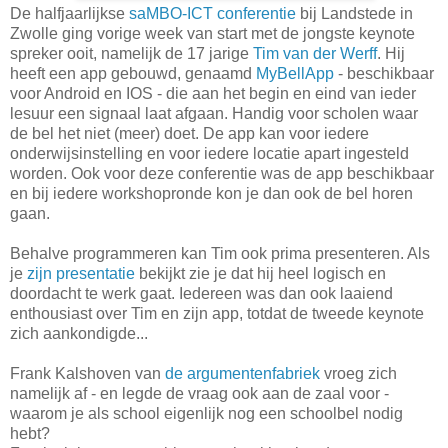
De halfjaarlijkse
saMBO-ICT conferentie
bij Landstede in
Zwolle ging vorige week van start met de jongste keynote
spreker ooit, namelijk de 17 jarige
Tim van der Werff
. Hij
heeft een app gebouwd, genaamd
MyBellApp
- beschikbaar
voor Android en IOS - die aan het begin en eind van ieder
lesuur een signaal laat afgaan. Handig voor scholen waar
de bel het niet (meer) doet. De app kan voor iedere
onderwijsinstelling en voor iedere locatie apart ingesteld
worden. Ook voor deze conferentie was de app beschikbaar
en bij iedere workshopronde kon je dan ook de bel horen
gaan.
Behalve programmeren kan Tim ook prima presenteren. Als
je
zijn presentatie
bekijkt zie je dat hij heel logisch en
doordacht te werk gaat. Iedereen was dan ook laaiend
enthousiast over Tim en zijn app, totdat de tweede keynote
zich aankondigde...
Frank Kalshoven van
de argumentenfabriek
vroeg zich
namelijk af - en legde de vraag ook aan de zaal voor -
waarom je als school eigenlijk nog een schoolbel nodig
hebt?