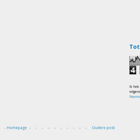
Tot
4
Ik heb
volgen
Naamsv
Homepage
Oudere post