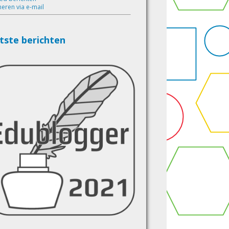
eren via e-mail
tste berichten