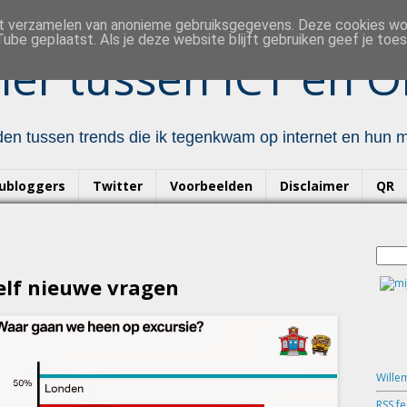
et verzamelen van anonieme gebruiksgegevens. Deze cookies w
ube geplaatst. Als je deze website blijft gebruiken geef je to
er tussen ICT en O
en tussen trends die ik tegenkwam op internet en hun mo
ubloggers
Twitter
Voorbeelden
Disclaimer
QR
elf nieuwe vragen
Wille
RSS f