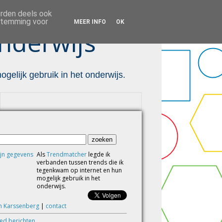
orden deels ook
estemming voor
MEER INFO
OK
nderwijs ™
gelijk gebruik in het onderwijs.
Als
Trendmatcher
legde ik
verbanden tussen trends die ik
tegenkwam op internet en hun
mogelijk gebruik in het
onderwijs.
m Karssenberg
|
contact
eed berichten