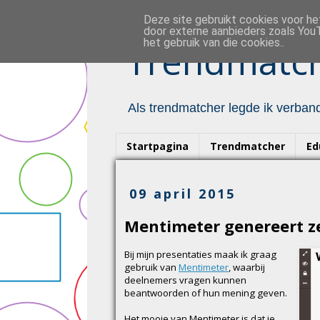
Deze site gebruikt cookies voor h
door externe aanbieders zoals YouT
het gebruik van die cookies..
Trendmatch
Als trendmatcher legde ik verband
Startpagina
Trendmatcher
Ed
09 april 2015
Mentimeter genereert z
Bij mijn presentaties maak ik graag
gebruik van
Mentimeter
, waarbij
deelnemers vragen kunnen
beantwoorden of hun mening geven.
Het mooie van Mentimeter is dat je