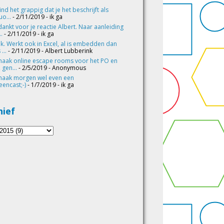
vind het grappig dat je het beschrijft als
o...
- 2/11/2019
- ik ga
ankt voor je reactie Albert. Naar aanleiding
..
- 2/11/2019
- ik ga
k. Werkt ook in Excel, al is embedden dan
 ...
- 2/11/2019
- Albert Lubberink
maak online escape rooms voor het PO en
 gen...
- 2/5/2019
- Anonymous
maak morgen wel even een
eencast;-)
- 1/7/2019
- ik ga
hief