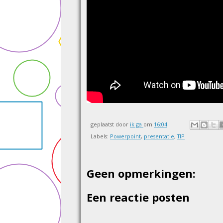
geplaatst door
ik ga
om
16:04
Labels:
Powerpoint
,
presentatie
,
TIP
Geen opmerkingen:
Een reactie posten