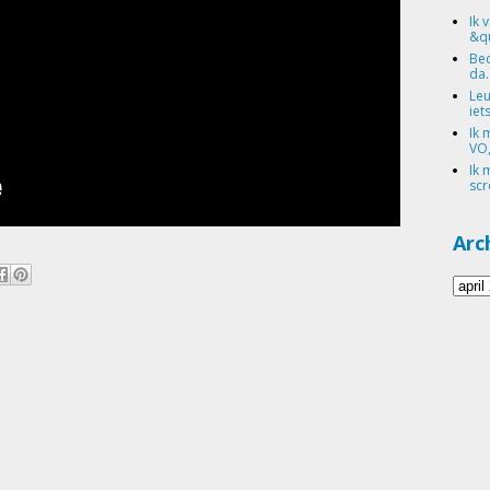
Ik 
&qu
Bed
da.
Leu
iets
Ik 
VO,
Ik 
scr
Arc