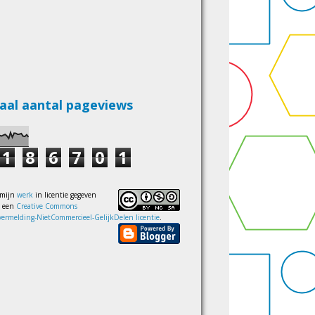
aal aantal pageviews
1
8
6
7
0
1
 mijn
werk
in licentie gegeven
s een
Creative Commons
ermelding-NietCommercieel-GelijkDelen licentie
.