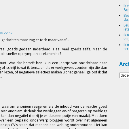
Ik 
&qu
Bed
da.
Leu
iets
06 22:57
Ik 
VO,
n gedachten maar zag er toch maar vanaf...
Ik 
scr
eel goeds gedaan inderdaad. Heel veel goeds zelfs. Maar de
och sneller op sympathie rekenen he?
Arc
nt. Wat dat betreft ben ik in een jaartje van onzichtbaar naar
f schrijf is wat ik ben....en als er werkgevers zouden zijn die dan
lezen, of negatieve selecties maken uit het geheel, geloof ik dat
..
n: waarom anoniem reageren als de inhoud van de reactie goed
, niet anoniem. Ik denk dat webloggen en/of reageren op weblogs
erken dan negatief (tenzij je er dus een potje van maakt). Meedoen
e over een bepaald onderwerp bloggen wordt over het algemeen
 vaker op CV's staan dat mensen een weblog onderhouden. Het kan