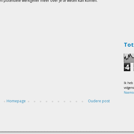
een potentiële werkgever meer over je te weten kan komen.
Tot
4
Ik heb
volgen
Naamsv
Homepage
Oudere post