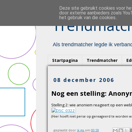
Deze site gebruikt cookies voor h
door externe aanbieders zoals YouT
het gebruik van die cookies..
Trendmatch
Als trendmatcher legde ik verband
Startpagina
Trendmatcher
Ed
08 december 2006
Nog een stelling: Anon
Stelling 2: wie anoniem reageert op een webl
(Hier hoeft niet perse op gereageerd te worden wi
geplaatst door
ik ga
om
00:59