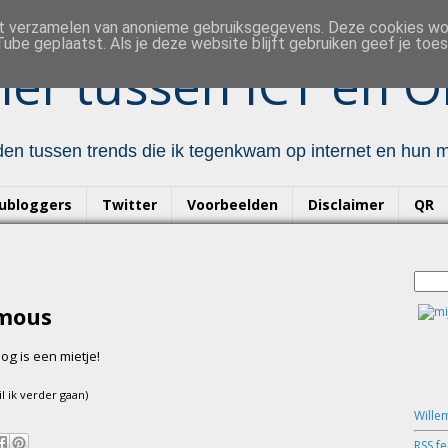
et verzamelen van anonieme gebruiksgegevens. Deze cookies w
ube geplaatst. Als je deze website blijft gebruiken geef je to
er tussen ICT en O
en tussen trends die ik tegenkwam op internet en hun mo
ubloggers
Twitter
Voorbeelden
Disclaimer
QR
ymous
og is een mietje!
l ik verder gaan)
Wille
RSS f