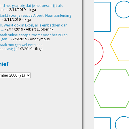
vind het grappig dat je het beschrijft als
o...
- 2/11/2019
- ik ga
ankt voor je reactie Albert. Naar aanleiding
..
- 2/11/2019
- ik ga
k. Werkt ook in Excel, al is embedden dan
 ...
- 2/11/2019
- Albert Lubberink
maak online escape rooms voor het PO en
 gen...
- 2/5/2019
- Anonymous
maak morgen wel even een
eencast;-)
- 1/7/2019
- ik ga
hief