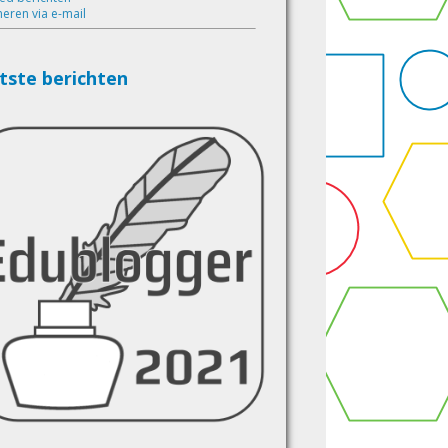
eren via e-mail
tste berichten