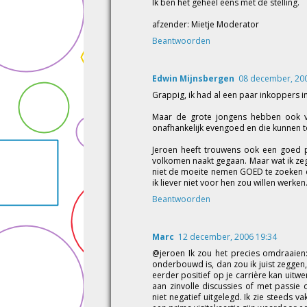
Ik ben het geheel eens met de stelling.
afzender: Mietje Moderator
Beantwoorden
Edwin Mijnsbergen
08 december, 20
Grappig, ik had al een paar inkoppers i
Maar de grote jongens hebben ook v
onafhankelijk evengoed en die kunnen t
Jeroen heeft trouwens ook een goed pu
volkomen naakt gegaan. Maar wat ik zeg o
niet de moeite nemen GOED te zoeken en 
ik liever niet voor hen zou willen werken.
Beantwoorden
Marc
12 december, 2006 19:34
@jeroen Ik zou het precies omdraaie
onderbouwd is, dan zou ik juist zeggen
eerder positief op je carrière kan uitw
aan zinvolle discussies of met passi
niet negatief uitgelegd. Ik zie steeds