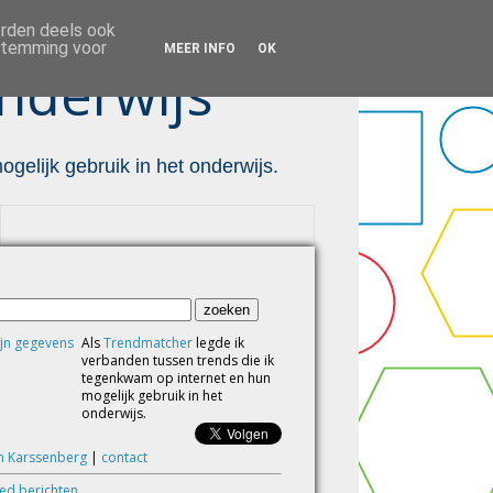
orden deels ook
estemming voor
MEER INFO
OK
nderwijs ™
gelijk gebruik in het onderwijs.
Als
Trendmatcher
legde ik
verbanden tussen trends die ik
tegenkwam op internet en hun
mogelijk gebruik in het
onderwijs.
m Karssenberg
|
contact
eed berichten