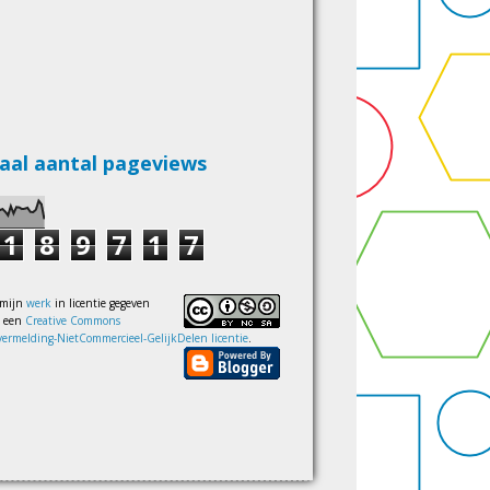
aal aantal pageviews
1
8
9
7
1
7
 mijn
werk
in licentie gegeven
s een
Creative Commons
ermelding-NietCommercieel-GelijkDelen licentie
.