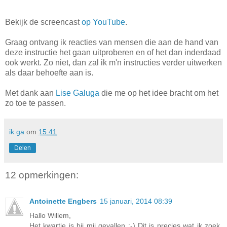
Bekijk de screencast
op YouTube
.
Graag ontvang ik reacties van mensen die aan de hand van
deze instructie het gaan uitproberen en of het dan inderdaad
ook werkt. Zo niet, dan zal ik m'n instructies verder uitwerken
als daar behoefte aan is.
Met dank aan
Lise Galuga
die me op het idee bracht om het
zo toe te passen.
ik ga
om
15:41
Delen
12 opmerkingen:
Antoinette Engbers
15 januari, 2014 08:39
Hallo Willem,
Het kwartje is bij mij gevallen ;-) Dit is precies wat ik zoek.