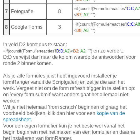
=if(countif('Formulierreacties'!
C:C
;
A7
7
Fotografie
8
<
B7
;
 A7
; "")
=if(countif('Formulierreacties'!
C:C
;
A8
8
Google Forms
3
<
B8
;
 A8
; "")
In veld D2 komt dus te staan:
en zo verder...
=if(countif('Formulierreacties'!
D:D
;
A2
)<
B2
;
 A2
; "")
D:D verwijst dan naar de kolom waarop de antwoorden voor
ronde 2 binnenkomen.
Als je alle formules juist hebt ingevoerd installeer je
formRanger vanuit de Scriptgalerij en zet je die aan het
werk. Vergeet niet om de form refresh trigger in te stellen op:
on 'every form submit' want anders gaat het allemaal niet
werken
Wil je niet helemaal 'from scratch' beginnen of graag het
voorbeeld bekijken, klik dan hier voor een
kopie van de
spreadsheet
.
Voor een eigen formulier kun je het beste wel vanaf het
begin beginnen met het maken van een formulier en daarna
het installeren van formRanger.