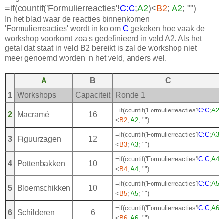
=if(countif('Formulierreacties'!
C:C
;
A2
)<
B2
;
 A2
; "")
In het blad waar de reacties binnenkomen
'Formulierreacties' wordt in kolom
C
gekeken hoe vaak de
workshop voorkomt zoals gedefinieerd in veld A2. Als het
getal dat staat in veld B2 bereikt is zal de workshop niet
meer genoemd worden in het veld, anders wel.
A
B
C
1
Workshops
Capaciteit
Ronde 1
=if(countif('Formulierreacties'!
C:C
;
A2
2
Macramé
16
<
B2
;
 A2
; "")
=if(countif('Formulierreacties'!
C:C
;
A3
3
Figuurzagen
12
<
B3
;
 A3
; "")
=if(countif('Formulierreacties'!
C:C
;
A4
4
Pottenbakken
10
<
B4
;
 A4
; "")
=if(countif('Formulierreacties'!
C:C
;
A5
5
Bloemschikken
10
<
B5
;
 A5
; "")
=if(countif('Formulierreacties'!
C:C
;
A6
6
Schilderen
6
<
B6
;
 A6
; "")