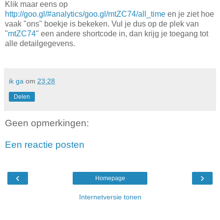
Klik maar eens op
http://goo.gl/#analytics/goo.gl/mtZC74/all_time
en je ziet hoe
vaak "ons" boekje is bekeken. Vul je dus op de plek van
"
mtZC74
" een andere shortcode in, dan krijg je toegang tot
alle detailgegevens.
ik ga
om
23:28
Delen
Geen opmerkingen:
Een reactie posten
‹
›
Homepage
Internetversie tonen