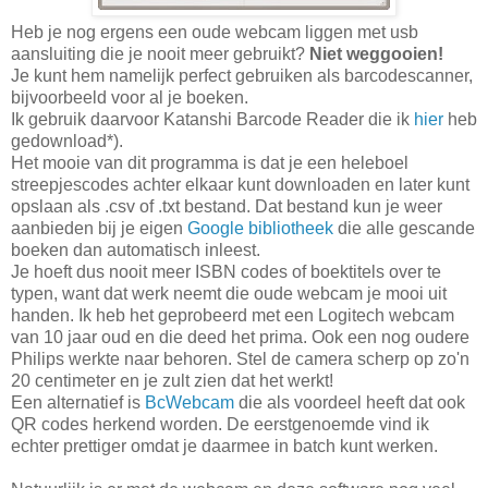
Heb je nog ergens een oude webcam liggen met usb
aansluiting die je nooit meer gebruikt?
Niet weggooien!
Je kunt hem namelijk perfect gebruiken als barcodescanner,
bijvoorbeeld voor al je boeken.
Ik gebruik daarvoor Katanshi Barcode Reader die ik
hier
heb
gedownload*).
Het mooie van dit programma is dat je een heleboel
streepjescodes achter elkaar kunt downloaden en later kunt
opslaan als .csv of .txt bestand. Dat bestand kun je weer
aanbieden bij je eigen
Google bibliotheek
die alle gescande
boeken dan automatisch inleest.
Je hoeft dus nooit meer ISBN codes of boektitels over te
typen, want dat werk neemt die oude webcam je mooi uit
handen. Ik heb het geprobeerd met een Logitech webcam
van 10 jaar oud en die deed het prima. Ook een nog oudere
Philips werkte naar behoren. Stel de camera scherp op zo'n
20 centimeter en je zult zien dat het werkt!
Een alternatief is
BcWebcam
die als voordeel heeft dat ook
QR codes herkend worden. De eerstgenoemde vind ik
echter prettiger omdat je daarmee in batch kunt werken.