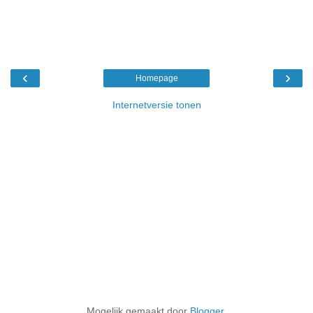
‹
›
Homepage
Internetversie tonen
Mogelijk gemaakt door
Blogger
.