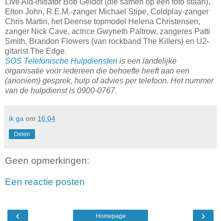
Live Aid-initiator Bob Geldof (die samen op één foto staan),
Elton John, R.E.M.-zanger Michael Stipe, Coldplay-zanger
Chris Martin, het Deense topmodel Helena Christensen,
zanger Nick Cave, actrice Gwyneth Paltrow, zangeres Patti
Smith, Brandon Flowers (van rockband The Killers) en U2-
gitarist The Edge.
SOS Telefonische Hulpdiensten
is een landelijke
organisatie voor iedereen die behoefte heeft aan een
(anoniem) gesprek, hulp of advies per telefoon. Het nummer
van de hulpdienst is 0900-0767.
ik ga
om
16:04
Delen
Geen opmerkingen:
Een reactie posten
‹
›
Homepage