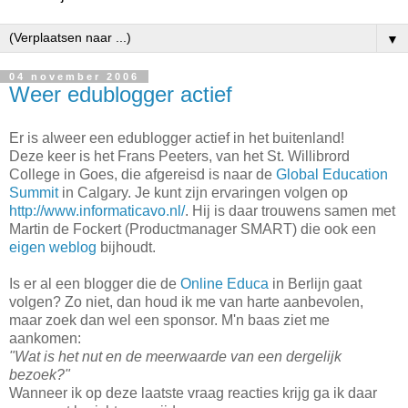
▼
04 november 2006
Weer edublogger actief
Er is alweer een edublogger actief in het buitenland!
Deze keer is het Frans Peeters, van het St. Willibrord
College in Goes, die afgereisd is naar de
Global Education
Summit
in Calgary. Je kunt zijn ervaringen volgen op
http://www.informaticavo.nl/
. Hij is daar trouwens samen met
Martin de Fockert (Productmanager SMART) die ook een
eigen weblog
bijhoudt.
Is er al een blogger die de
Online Educa
in Berlijn gaat
volgen? Zo niet, dan houd ik me van harte aanbevolen,
maar zoek dan wel een sponsor. M'n baas ziet me
aankomen:
"Wat is het nut en de meerwaarde van een dergelijk
bezoek?"
Wanneer ik op deze laatste vraag reacties krijg ga ik daar