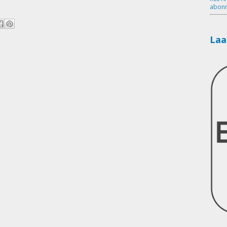
abonn
Laa