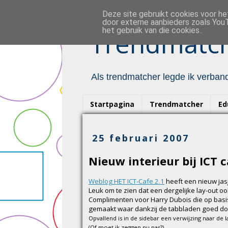
Deze site gebruikt cookies voor h
door externe aanbieders zoals YouT
het gebruik van die cookies..
Trendmatch
Als trendmatcher legde ik verband
Startpagina
Trendmatcher
Ed
25 februari 2007
Nieuw interieur bij ICT 
Weblog HET ICT-Cafe 2.1
heeft een nieuw jas
Leuk om te zien dat een dergelijke lay-out o
Complimenten voor Harry Dubois die op bas
gemaakt waar dankzij de tabbladen goed doo
Opvallend is in de sidebar een verwijzing naar de 
(Of moet ik zeggen nu pas?)