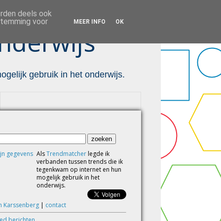
orden deels ook
estemming voor
MEER INFO
OK
nderwijs ™
gelijk gebruik in het onderwijs.
Als
Trendmatcher
legde ik
verbanden tussen trends die ik
tegenkwam op internet en hun
mogelijk gebruik in het
onderwijs.
m Karssenberg
|
contact
eed berichten