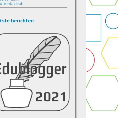
eren via e-mail
tste berichten