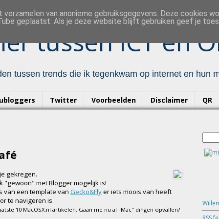
et verzamelen van anonieme gebruiksgegevens. Deze cookies w
ube geplaatst. Als je deze website blijft gebruiken geef je to
er tussen ICT en O
en tussen trends die ik tegenkwam op internet en hun mo
ubloggers
Twitter
Voorbeelden
Disclaimer
QR
café
je gekregen.
ok "gewoon" met Blogger mogelijk is!
is van een template van
Gecko&Fly
er iets moois van heeft
r te navigeren is.
Wille
laatste 10 MacOSX.nl artikelen. Gaan me nu al "Mac" dingen opvallen?
RSS f