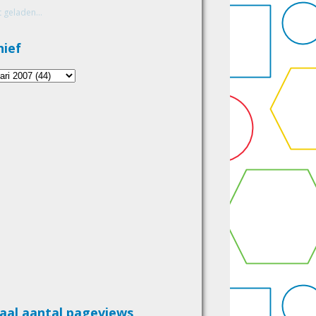
 geladen...
hief
aal aantal pageviews