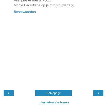
Veel plezier met je MAC.
Mooie PaceBlade op je foto trouwens ;-)
Beantwoorden
‹
›
Homepage
Internetversie tonen