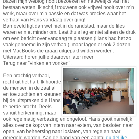
bazen mijn weblog nooit bezoeken en nauwelijks van het
bestaan weten. Ik schrijf trouwens ook vrijwel nooit over m'n
werk, maar over m'n passie en dat was precies waar het
verhaal van Hans vandaag over ging!
Barneveld ligt dan wel niet in de randstad, maar de files
waren er niet minder om. Laat thuis lag er niet alleen de druk
om een bericht over vandaag te plaatsen (Hans had het zo
vaak genoemd in zijn verhaal), maar lagen er ook 2 dozen
met MacBooks die graag uitgepakt wilden worden.
Uiteraard horen jullie daarover later meer!
Terug naar "vinken en vonken".
Een prachtig verhaal,
recht uit het hart. Ik hoorde
de mensen in de zaal af
en toe zuchten en kreunen
bij de uitspraken die Hans
te berde bracht. Deels
vanuit herkenning, maar
ook regelmatig verbazing en ongeloof. Hans gooit namelijk
alles over de kop: van intern naar extern, van besloten naar
open, van beheersing naar loslaten, van regelen naar
geregeld worden. Aan de hand van een aantal
duidelijke