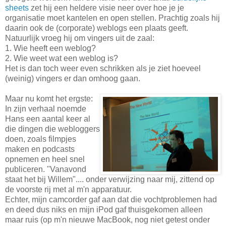
sheets
zet hij een heldere visie neer over hoe je je
organisatie moet kantelen en open stellen. Prachtig zoals hij
daarin ook de (corporate) weblogs een plaats geeft.
Natuurlijk vroeg hij om vingers uit de zaal:
1. Wie heeft een weblog?
2. Wie weet wat een weblog is?
Het is dan toch weer even schrikken als je ziet hoeveel
(weinig) vingers er dan omhoog gaan.
Maar nu komt het ergste:
In zijn verhaal noemde
Hans een aantal keer al
die dingen die webloggers
doen, zoals filmpjes
maken en podcasts
opnemen en heel snel
publiceren. "Vanavond
staat het bij Willem".... onder verwijzing naar mij, zittend op
de voorste rij met al m'n apparatuur.
Echter, mijn camcorder gaf aan dat die vochtproblemen had
en deed dus niks en mijn iPod gaf thuisgekomen alleen
maar ruis (op m'n nieuwe MacBook, nog niet getest onder