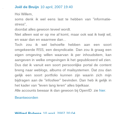
Joël de Bruijn
10 april, 2007 19:40
Hoi Willem,
soms denk ik wel eens last te hebben van "informatie-
stress",
doordat alles gewoon teveel wordt.
Niet alleen wat er op me af komt, maar ook wat ik kwijt wil,
en waar dan en waarmee dan...
Toch zou ik wel behoefte hebben aan een soort
omgekeerde RSS, een desyndicatie. Dan zou ik graag een
eigen omgeving willen waarvan ik per inhoudsitem, kan
aangeven in welke omgevingen ik het gepubliceerd wil zien.
Dus dat ik vanuit een soort persoonlijke portal de content
breng naar weblogs, albums of mailsystemen. Dat zou dan
gelijk een soort portfolio kunnen zijn waarin zich mijn
bijdragen aan de "infosfeer" bevinden. Dan heb ik gelijk in
het kader van "leven lang leren" alles bijelkaar.
Alle accounts bewaar ik dan gewoon bij OpenID: zie
hier
.
Beantwoorden
Wilfred Rubens
10 april, 2007 20:04