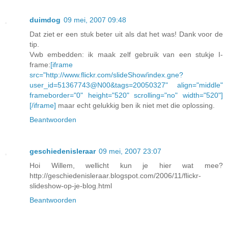
duimdog
09 mei, 2007 09:48
Dat ziet er een stuk beter uit als dat het was! Dank voor de
tip.
Vwb embedden: ik maak zelf gebruik van een stukje I-
frame:
[iframe
src="http://www.flickr.com/slideShow/index.gne?
user_id=51367743@N00&tags=20050327" align="middle"
frameborder="0" height="520" scrolling="no" width="520"]
[/iframe]
maar echt gelukkig ben ik niet met die oplossing.
Beantwoorden
geschiedenisleraar
09 mei, 2007 23:07
Hoi Willem, wellicht kun je hier wat mee?
http://geschiedenisleraar.blogspot.com/2006/11/flickr-
slideshow-op-je-blog.html
Beantwoorden