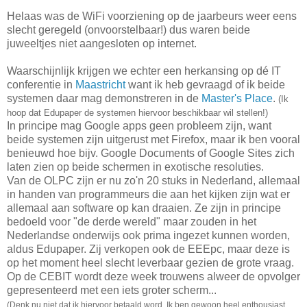
Helaas was de WiFi voorziening op de jaarbeurs weer eens
slecht geregeld (onvoorstelbaar!) dus waren beide
juweeltjes niet aangesloten op internet.
Waarschijnlijk krijgen we echter een herkansing op dé IT
conferentie in
Maastricht
want ik heb gevraagd of ik beide
systemen daar mag demonstreren in de
Master's Place
.
(Ik
hoop dat Edupaper de systemen hiervoor beschikbaar wil stellen!)
In principe mag Google apps geen probleem zijn, want
beide systemen zijn uitgerust met Firefox, maar ik ben vooral
benieuwd hoe bijv. Google Documents of Google Sites zich
laten zien op beide schermen in exotische resoluties.
Van de OLPC zijn er nu zo'n 20 stuks in Nederland, allemaal
in handen van programmeurs die aan het kijken zijn wat er
allemaal aan software op kan draaien. Ze zijn in principe
bedoeld voor "de derde wereld" maar zouden in het
Nederlandse onderwijs ook prima ingezet kunnen worden,
aldus Edupaper. Zij verkopen ook de EEEpc, maar deze is
op het moment heel slecht leverbaar gezien de grote vraag.
Op de CEBIT wordt deze week trouwens alweer de opvolger
gepresenteerd met een iets groter scherm...
(Denk nu niet dat ik hiervoor betaald word. Ik ben gewoon heel enthousiast