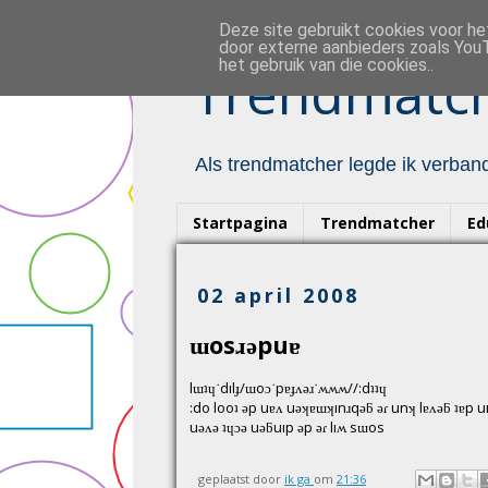
Deze site gebruikt cookies voor h
door externe aanbieders zoals YouT
het gebruik van die cookies..
Trendmatch
Als trendmatcher legde ik verband
Startpagina
Trendmatcher
Ed
02 april 2008
ɯosɹǝpuɐ
lɯʇɥ˙dılɟ/ɯoɔ˙pɐɟʌǝɹ˙ʍʍʍ//:dʇʇɥ
:do looʇ ǝp uɐʌ uǝʞɐɯʞınɹqǝƃ ǝɾ unʞ lɐʌǝƃ ʇɐp u
uǝʌǝ ʇɥɔǝ uǝƃuıp ǝp ǝɾ lıʍ sɯos
geplaatst door
ik ga
om
21:36