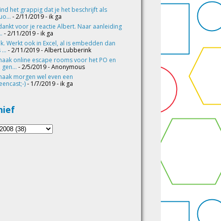
vind het grappig dat je het beschrijft als
o...
- 2/11/2019
- ik ga
ankt voor je reactie Albert. Naar aanleiding
..
- 2/11/2019
- ik ga
k. Werkt ook in Excel, al is embedden dan
 ...
- 2/11/2019
- Albert Lubberink
maak online escape rooms voor het PO en
 gen...
- 2/5/2019
- Anonymous
maak morgen wel even een
eencast;-)
- 1/7/2019
- ik ga
hief