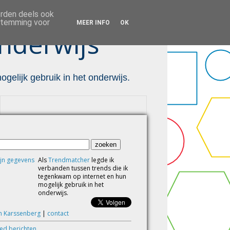
orden deels ook
estemming voor
MEER INFO
OK
nderwijs ™
gelijk gebruik in het onderwijs.
Als
Trendmatcher
legde ik
verbanden tussen trends die ik
tegenkwam op internet en hun
mogelijk gebruik in het
onderwijs.
m Karssenberg
|
contact
eed berichten