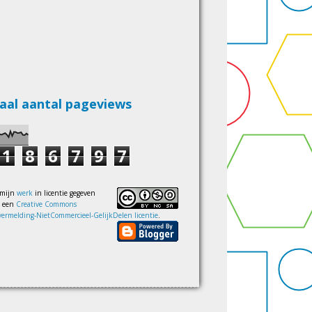
aal aantal pageviews
1
8
6
7
9
7
 mijn
werk
in licentie gegeven
s een
Creative Commons
ermelding-NietCommercieel-GelijkDelen licentie
.