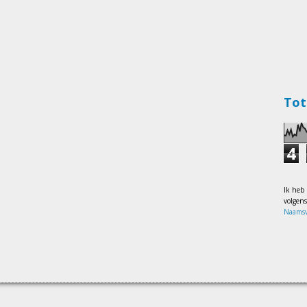
Tot
4
Ik heb
volgen
Naamsv