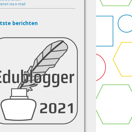
eren via e-mail
tste berichten