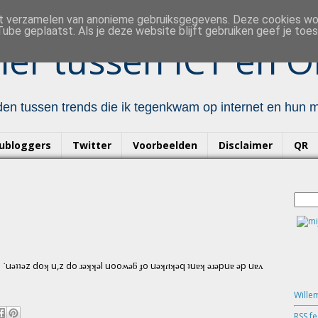
et verzamelen van anonieme gebruiksgegevens. Deze cookies w
ube geplaatst. Als je deze website blijft gebruiken geef je to
er tussen ICT en O
en tussen trends die ik tegenkwam op internet en hun mo
ubloggers
Twitter
Voorbeelden
Disclaimer
QR
ı ˙uǝʇʇǝz doʞ u,z do ɹǝʞʞǝl uooʍǝƃ ɟo uǝʞɾıʞǝq ʇuɐʞ ǝɹǝpuɐ ǝp uɐʌ
Wille
RSS f