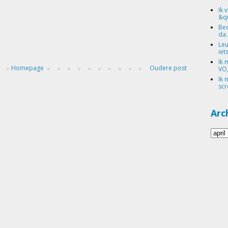
Ik 
&qu
Bed
da.
Leu
iets
Ik 
Homepage
Oudere post
VO,
Ik 
scr
Arc