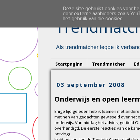
Deze site gebruikt cookies voor h
door externe aanbieders zoals YouT
het gebruik van die cookies..
Trendmatch
Als trendmatcher legde ik verband
Startpagina
Trendmatcher
Ed
03 september 2008
Onderwijs en open leer
Enige tijd geleden heb ik (samen met ander
met hen van gedachten gewisseld over het on
onderwijs. Vanmiddag het advies, getiteld 
overhandigd. De eerste reacties van de kamer
ontving).
In dit advies aan de Tweede Kamer pleit de r