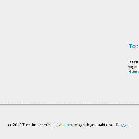
Tot
Ik heb
volgen
Naamsv
cc 2019 Trendmatcher™ |
disclaimer
. Mogelijk gemaakt door
Blogger
.