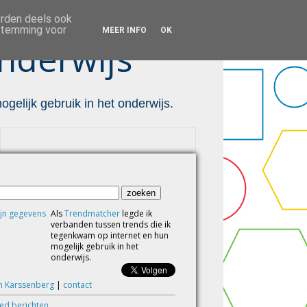
orden deels ook
estemming voor
MEER INFO
OK
nderwijs ™
gelijk gebruik in het onderwijs.
Als
Trendmatcher
legde ik
verbanden tussen trends die ik
tegenkwam op internet en hun
mogelijk gebruik in het
onderwijs.
m Karssenberg
|
contact
eed berichten