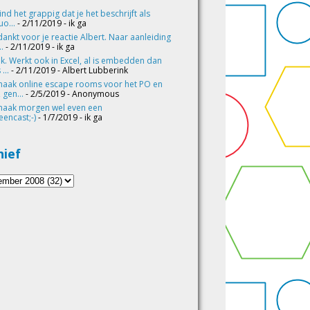
vind het grappig dat je het beschrijft als
o...
- 2/11/2019
- ik ga
ankt voor je reactie Albert. Naar aanleiding
..
- 2/11/2019
- ik ga
k. Werkt ook in Excel, al is embedden dan
 ...
- 2/11/2019
- Albert Lubberink
maak online escape rooms voor het PO en
 gen...
- 2/5/2019
- Anonymous
maak morgen wel even een
eencast;-)
- 1/7/2019
- ik ga
hief