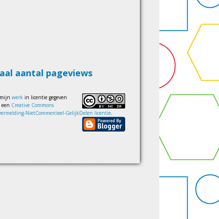
aal aantal pageviews
 mijn
werk
in licentie gegeven
s een
Creative Commons
ermelding-NietCommercieel-GelijkDelen licentie
.