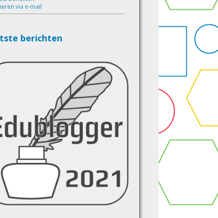
eren via e-mail
tste berichten