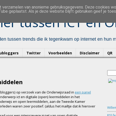
et verzamelen van anonieme gebruiksgegevens. Deze cookies w
ube geplaatst. Als je deze website blijft gebruiken geef je to
er tussen ICT en O
en tussen trends die ik tegenkwam op internet en hun mo
ubloggers
Twitter
Voorbeelden
Disclaimer
QR
middelen
e bloggers) op verzoek van de Onderwijsraad in
een panel
derwerp ict en digitale (open) leermiddelen in het
Onderwijs en open leermiddelen, aan de Tweede Kamer
leden waren zeer positief. (aldus het mailtje dat ik hierover
Wille
RSS f
aad voor een intensievere inzet van open digitale