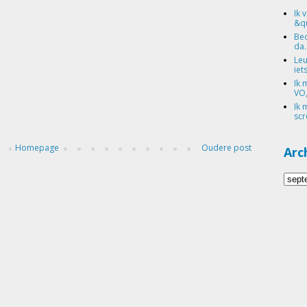
Ik 
&qu
Bed
da.
Leu
iets
Ik 
VO,
Ik 
scr
Homepage
Oudere post
Arc